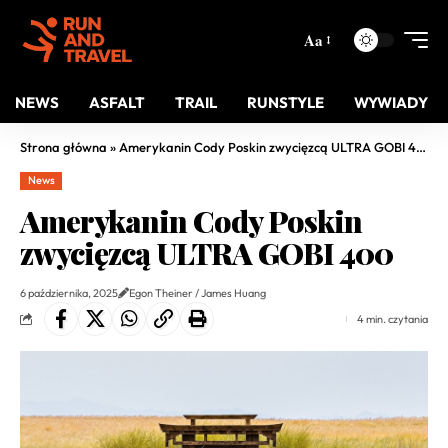
Aa
NEWS
ASFALT
TRAIL
RUNSTYLE
WYWIADY
Strona główna
»
Amerykanin Cody Poskin zwycięzcą ULTRA GOBI 400
News
Amerykanin Cody Poskin
zwycięzcą ULTRA GOBI 400
6 października, 2025
Egon Theiner / James Huang
4 min. czytania