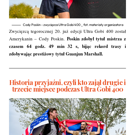
Cody Poskin - zwycięzca Ultra Gobi 400 _ fot. materiały organizatora
Zwycięzcą tegorocznej 20. już edycji Ultra Gobi 400 został
Poskin zdobył tytuł mistrza z
Amerykanin – Cody Poskin.
czasem 64 godz. 49 min 32 s, bijąc rekord trasy i
zdobywając prestiżowy tytuł Guanjun Marshall.
Historia przyjaźni, czyli kto zajął drugie i
trzecie miejsce podczas Ultra Gobi 400