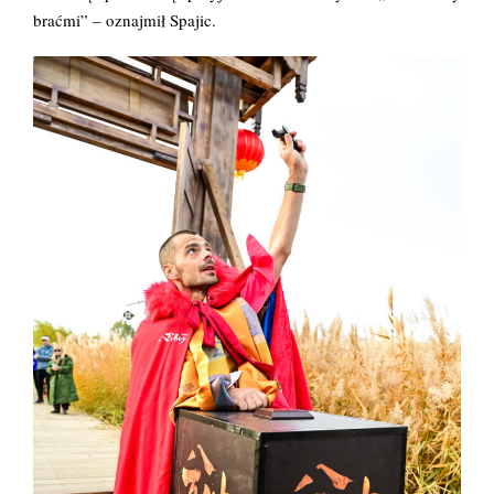
braćmi” – oznajmił Spajic.