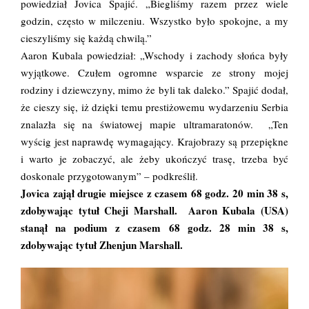
powiedział Jovica Spajić. „Biegliśmy razem przez wiele
godzin, często w milczeniu. Wszystko było spokojne, a my
cieszyliśmy się każdą chwilą.”
Aaron Kubala powiedział: „Wschody i zachody słońca były
wyjątkowe. Czułem ogromne wsparcie ze strony mojej
rodziny i dziewczyny, mimo że byli tak daleko.” Spajić dodał,
że cieszy się, iż dzięki temu prestiżowemu wydarzeniu Serbia
znalazła się na światowej mapie ultramaratonów. „Ten
wyścig jest naprawdę wymagający. Krajobrazy są przepiękne
i warto je zobaczyć, ale żeby ukończyć trasę, trzeba być
doskonale przygotowanym” – podkreślił.
Jovica zajął drugie miejsce z czasem 68 godz. 20 min 38 s,
zdobywając tytuł Cheji Marshall. Aaron Kubala (USA)
stanął na podium z czasem 68 godz. 28 min 38 s,
zdobywając tytuł Zhenjun Marshall.