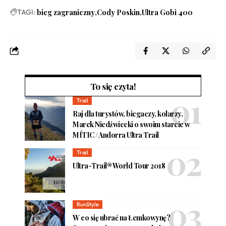
TAGI:
bieg zagraniczny
Cody Poskin
Ultra Gobi 400
To się czyta!
Trail
Raj dla turystów, biegaczy, kolarzy.
Marek Niedźwiecki o swoim starcie w
MÍTIC / Andorra Ultra Trail
Trail
Ultra-Trail® World Tour 2018
RunStyle
W co się ubrać na Łemkowynę?