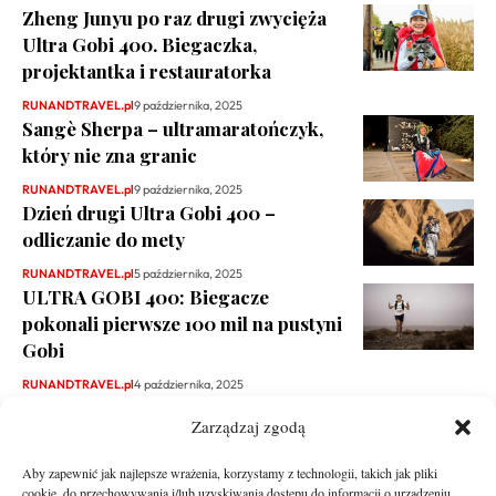
Zheng Junyu po raz drugi zwycięża
Ultra Gobi 400. Biegaczka,
projektantka i restauratorka
RUNANDTRAVEL.pl
9 października, 2025
Sangè Sherpa – ultramaratończyk,
który nie zna granic
RUNANDTRAVEL.pl
9 października, 2025
Dzień drugi Ultra Gobi 400 –
odliczanie do mety
RUNANDTRAVEL.pl
5 października, 2025
ULTRA GOBI 400: Biegacze
pokonali pierwsze 100 mil na pustyni
Gobi
RUNANDTRAVEL.pl
4 października, 2025
Zarządzaj zgodą
Aby zapewnić jak najlepsze wrażenia, korzystamy z technologii, takich jak pliki
cookie, do przechowywania i/lub uzyskiwania dostępu do informacji o urządzeniu.