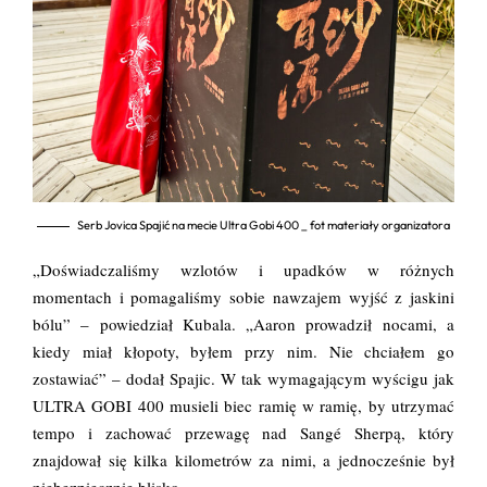
Serb Jovica Spajić na mecie Ultra Gobi 400 _ fot materiały organizatora
„Doświadczaliśmy wzlotów i upadków w różnych
momentach i pomagaliśmy sobie nawzajem wyjść z jaskini
bólu” – powiedział Kubala. „Aaron prowadził nocami, a
kiedy miał kłopoty, byłem przy nim. Nie chciałem go
zostawiać” – dodał Spajic. W tak wymagającym wyścigu jak
ULTRA GOBI 400 musieli biec ramię w ramię, by utrzymać
tempo i zachować przewagę nad Sangé Sherpą, który
znajdował się kilka kilometrów za nimi, a jednocześnie był