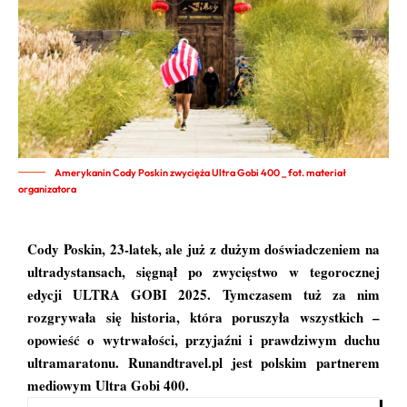
Amerykanin Cody Poskin zwycięża Ultra Gobi 400 _ fot. materiał
organizatora
Cody Poskin, 23-latek, ale już z dużym doświadczeniem na
ultradystansach, sięgnął po zwycięstwo w tegorocznej
edycji ULTRA GOBI 2025. Tymczasem tuż za nim
rozgrywała się historia, która poruszyła wszystkich –
opowieść o wytrwałości, przyjaźni i prawdziwym duchu
ultramaratonu.
Runandtravel.pl jest polskim partnerem
mediowym Ultra Gobi 400.