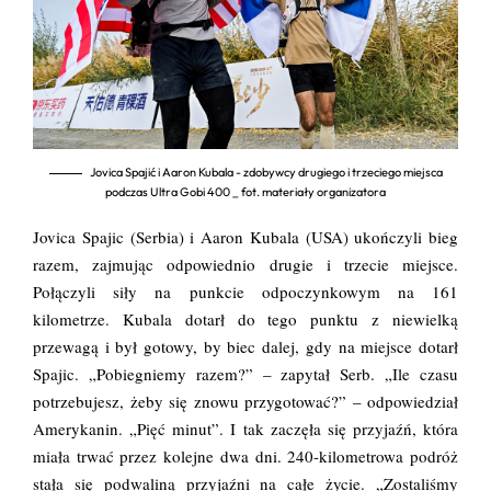
Jovica Spajić i Aaron Kubala - zdobywcy drugiego i trzeciego miejsca
podczas Ultra Gobi 400 _ fot. materiały organizatora
Jovica Spajic (Serbia) i Aaron Kubala (USA) ukończyli bieg
razem, zajmując odpowiednio drugie i trzecie miejsce.
Połączyli siły na punkcie odpoczynkowym na 161
kilometrze. Kubala dotarł do tego punktu z niewielką
przewagą i był gotowy, by biec dalej, gdy na miejsce dotarł
Spajic. „Pobiegniemy razem?” – zapytał Serb. „Ile czasu
potrzebujesz, żeby się znowu przygotować?” – odpowiedział
Amerykanin. „Pięć minut”. I tak zaczęła się przyjaźń, która
miała trwać przez kolejne dwa dni. 240-kilometrowa podróż
stała się podwaliną przyjaźni na całe życie. „Zostaliśmy