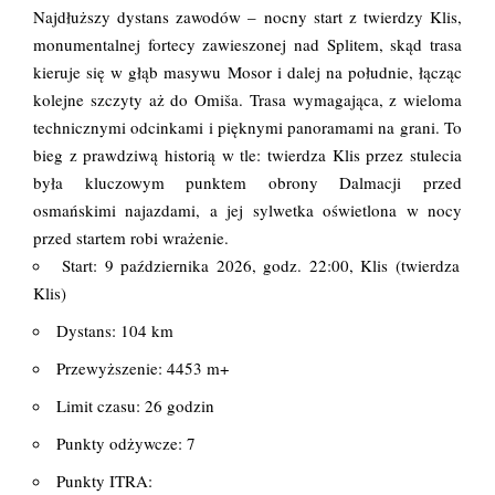
Najdłuższy dystans zawodów – nocny start z twierdzy Klis,
monumentalnej fortecy zawieszonej nad Splitem, skąd trasa
kieruje się w głąb masywu Mosor i dalej na południe, łącząc
kolejne szczyty aż do Omiša. Trasa wymagająca, z wieloma
technicznymi odcinkami i pięknymi panoramami na grani. To
bieg z prawdziwą historią w tle: twierdza Klis przez stulecia
była kluczowym punktem obrony Dalmacji przed
osmańskimi najazdami, a jej sylwetka oświetlona w nocy
przed startem robi wrażenie.
Start: 9 października 2026, godz. 22:00, Klis (twierdza
Klis)
Dystans: 104 km
Przewyższenie: 4453 m+
Limit czasu: 26 godzin
Punkty odżywcze: 7
Punkty ITRA: