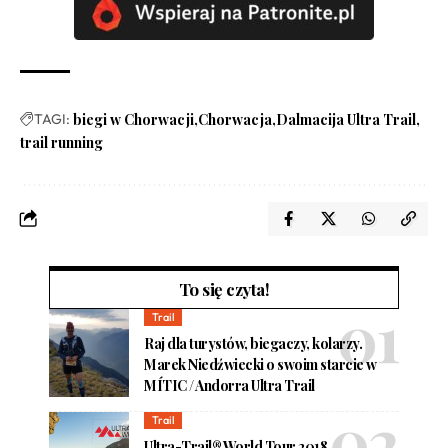
TAGI:
biegi w Chorwacji
Chorwacja
Dalmacija Ultra Trail
trail running
To się czyta!
Trail
Raj dla turystów, biegaczy, kolarzy.
Marek Niedźwiecki o swoim starcie w
MÍTIC / Andorra Ultra Trail
Trail
Ultra-Trail® World Tour 2018