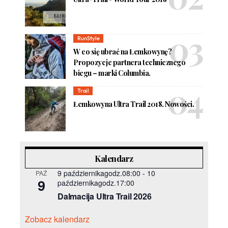
RunStyle
W co się ubrać na Łemkowynę?
Propozycje partnera technicznego
biegu – marki Columbia.
Trail
Łemkowyna Ultra Trail 2018. Nowości.
Kalendarz
9 październikagodz.08:00
-
10
PAŹ
9
październikagodz.17:00
Dalmacija Ultra Trail 2026
Zobacz kalendarz