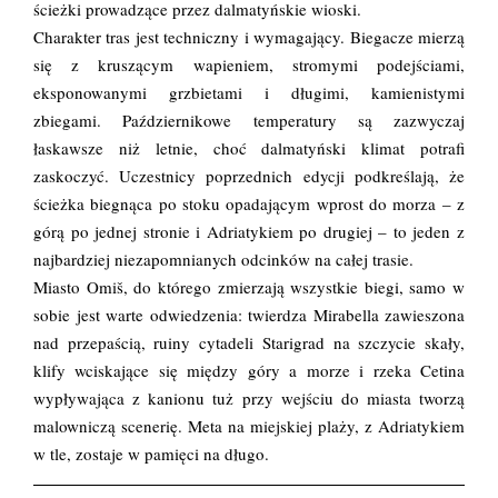
ścieżki prowadzące przez dalmatyńskie wioski.
Charakter tras jest techniczny i wymagający. Biegacze mierzą
się z kruszącym wapieniem, stromymi podejściami,
eksponowanymi grzbietami i długimi, kamienistymi
zbiegami. Październikowe temperatury są zazwyczaj
łaskawsze niż letnie, choć dalmatyński klimat potrafi
zaskoczyć. Uczestnicy poprzednich edycji podkreślają, że
ścieżka biegnąca po stoku opadającym wprost do morza – z
górą po jednej stronie i Adriatykiem po drugiej – to jeden z
najbardziej niezapomnianych odcinków na całej trasie.
Miasto Omiš, do którego zmierzają wszystkie biegi, samo w
sobie jest warte odwiedzenia: twierdza Mirabella zawieszona
nad przepaścią, ruiny cytadeli Starigrad na szczycie skały,
klify wciskające się między góry a morze i rzeka Cetina
wypływająca z kanionu tuż przy wejściu do miasta tworzą
malowniczą scenerię. Meta na miejskiej plaży, z Adriatykiem
w tle, zostaje w pamięci na długo.