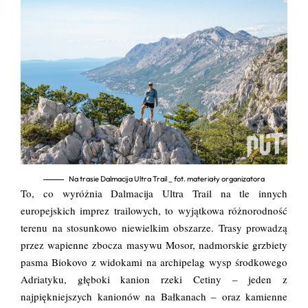
Na trasie Dalmacija Ultra Trail _ fot. materiały organizatora
To, co wyróżnia Dalmacija Ultra Trail na tle innych
europejskich imprez trailowych, to wyjątkowa różnorodność
terenu na stosunkowo niewielkim obszarze. Trasy prowadzą
przez wapienne zbocza masywu Mosor, nadmorskie grzbiety
pasma Biokovo z widokami na archipelag wysp środkowego
Adriatyku, głęboki kanion rzeki Cetiny – jeden z
najpiękniejszych kanionów na Bałkanach – oraz kamienne