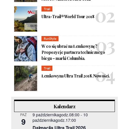
Trail
Ultra-Trail® World Tour 2018
RunStyle
W co się ubrać na Łemkowynę?
Propozycje partnera technicznego
biegu – marki Columbia.
Trail
Łemkowyna Ultra Trail 2018. Nowości.
Kalendarz
9 październikagodz.08:00
-
10
PAŹ
9
październikagodz.17:00
Dalmacija Ultra Trail 2026