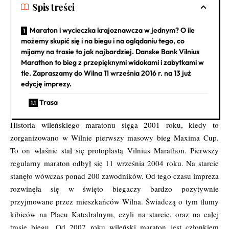
Spis treści
Maraton i wycieczka krajoznawcza w jednym? O ile
możemy skupić się i na biegu i na oglądaniu tego, co
mijamy na trasie to jak najbardziej. Danske Bank Vilnius
Marathon to bieg z przepięknymi widokami i zabytkami w
tle. Zapraszamy do Wilna 11 września 2016 r. na 13 już
edycję imprezy.
Trasa
Historia wileńskiego maratonu sięga 2001 roku, kiedy to
zorganizowano w Wilnie pierwszy masowy bieg Maxima Cup.
To on właśnie stał się protoplastą Vilnius Marathon. Pierwszy
regularny maraton odbył się 11 września 2004 roku. Na starcie
stanęło wówczas ponad 200 zawodników. Od tego czasu impreza
rozwinęła się w święto biegaczy bardzo pozytywnie
przyjmowane przez mieszkańców Wilna. Świadczą o tym tłumy
kibiców na Placu Katedralnym, czyli na starcie, oraz na całej
trasie biegu. Od 2007 roku wileński maraton jest członkiem