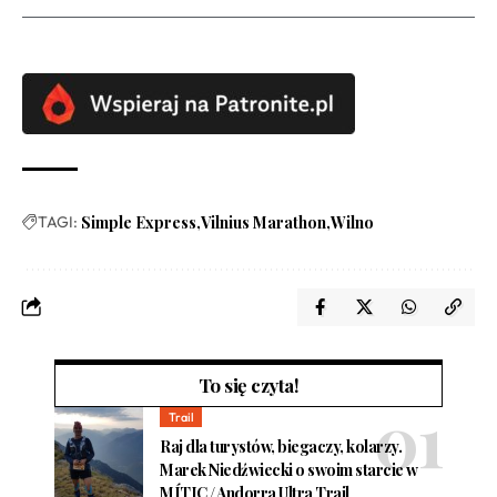
TAGI:
Simple Express
Vilnius Marathon
Wilno
To się czyta!
Trail
Raj dla turystów, biegaczy, kolarzy.
Marek Niedźwiecki o swoim starcie w
MÍTIC / Andorra Ultra Trail