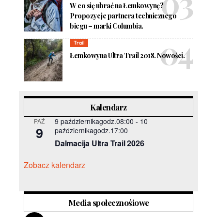
W co się ubrać na Łemkowynę?
Propozycje partnera technicznego
biegu – marki Columbia.
Trail
Łemkowyna Ultra Trail 2018. Nowości.
Kalendarz
9 październikagodz.08:00
-
10
PAŹ
9
październikagodz.17:00
Dalmacija Ultra Trail 2026
Zobacz kalendarz
Media społecznośiowe