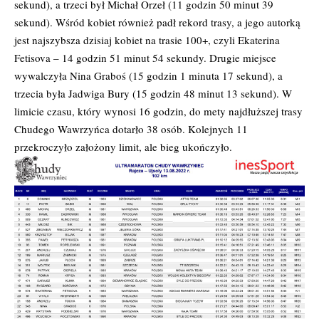
sekund), a trzeci był Michał Orzeł (11 godzin 50 minut 39
sekund). Wśród kobiet również padł rekord trasy, a jego autorką
jest najszybsza dzisiaj kobiet na trasie 100+, czyli Ekaterina
Fetisova – 14 godzin 51 minut 54 sekundy. Drugie miejsce
wywalczyła Nina Graboś (15 godzin 1 minuta 17 sekund), a
trzecia była Jadwiga Bury (15 godzin 48 minut 13 sekund). W
limicie czasu, który wynosi 16 godzin, do mety najdłuższej trasy
Chudego Wawrzyńca dotarło 38 osób. Kolejnych 11
przekroczyło założony limit, ale bieg ukończyło.