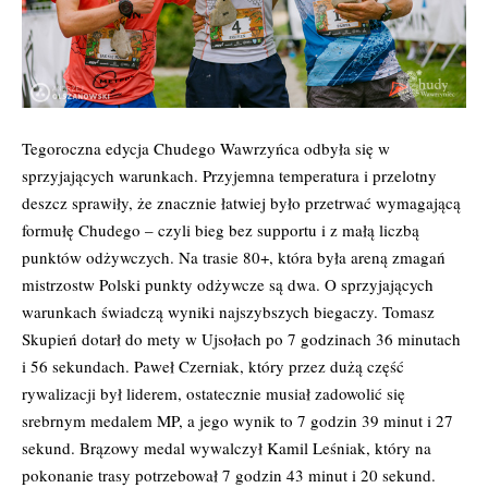
Tegoroczna edycja Chudego Wawrzyńca odbyła się w
sprzyjających warunkach. Przyjemna temperatura i przelotny
deszcz sprawiły, że znacznie łatwiej było przetrwać wymagającą
formułę Chudego – czyli bieg bez supportu i z małą liczbą
punktów odżywczych. Na trasie 80+, która była areną zmagań
mistrzostw Polski punkty odżywcze są dwa. O sprzyjających
warunkach świadczą wyniki najszybszych biegaczy. Tomasz
Skupień dotarł do mety w Ujsołach po 7 godzinach 36 minutach
i 56 sekundach. Paweł Czerniak, który przez dużą część
rywalizacji był liderem, ostatecznie musiał zadowolić się
srebrnym medalem MP, a jego wynik to 7 godzin 39 minut i 27
sekund. Brązowy medal wywalczył Kamil Leśniak, który na
pokonanie trasy potrzebował 7 godzin 43 minut i 20 sekund.