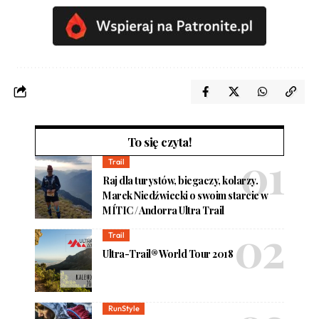
To się czyta!
Trail
Raj dla turystów, biegaczy, kolarzy.
Marek Niedźwiecki o swoim starcie w
MÍTIC / Andorra Ultra Trail
Trail
Ultra-Trail® World Tour 2018
RunStyle