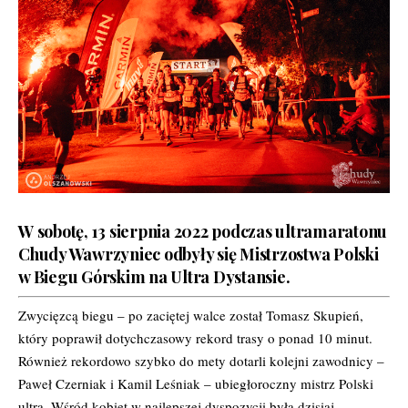
W sobotę, 13 sierpnia 2022 podczas ultramaratonu
Chudy Wawrzyniec
odbyły się Mistrzostwa Polski
w Biegu Górskim na Ultra Dystansie.
Zwycięzcą biegu – po zaciętej walce został Tomasz Skupień,
który poprawił dotychczasowy rekord trasy o ponad 10 minut.
Również rekordowo szybko do mety dotarli kolejni zawodnicy –
Paweł Czerniak i Kamil Leśniak – ubiegłoroczny mistrz Polski
ultra. Wśród kobiet w najlepszej dyspozycji była dzisiaj