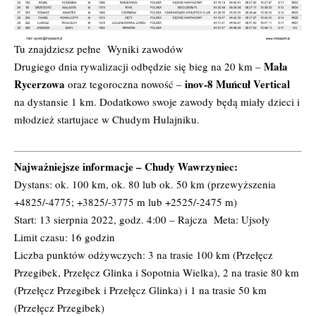
Tu znajdziesz pełne
Wyniki zawodów
Mała
Drugiego dnia rywalizacji odbędzie się bieg na 20 km –
Rycerzowa
inov-8 Muńcuł Vertical
oraz tegoroczna nowość –
na dystansie 1 km. Dodatkowo swoje zawody będą miały dzieci i
młodzież startujace w Chudym Hulajniku.
Najważniejsze informacje – Chudy Wawrzyniec:
Dystans: ok. 100 km, ok. 80 lub ok. 50 km (przewyższenia
+4825/-4775; +3825/-3775 m lub +2525/-2475 m)
Start: 13 sierpnia 2022, godz. 4:00 – Rajcza Meta: Ujsoły
Limit czasu: 16 godzin
Liczba punktów odżywczych: 3 na trasie 100 km (Przełęcz
Przegibek, Przełęcz Glinka i Sopotnia Wielka), 2 na trasie 80 km
(Przełęcz Przegibek i Przełęcz Glinka) i 1 na trasie 50 km
(Przełęcz Przegibek)