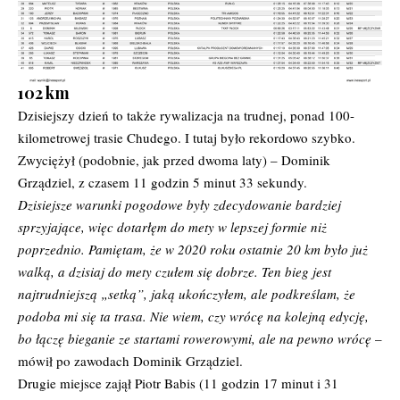
102 km
Dzisiejszy dzień to także rywalizacja na trudnej, ponad 100-
kilometrowej trasie Chudego. I tutaj było rekordowo szybko.
Zwyciężył (podobnie, jak przed dwoma laty) – Dominik
Grządziel, z czasem 11 godzin 5 minut 33 sekundy.
Dzisiejsze warunki pogodowe były zdecydowanie bardziej
sprzyjające, więc dotarłęm do mety w lepszej formie niż
poprzednio. Pamiętam, że w 2020 roku ostatnie 20 km było już
walką, a dzisiaj do mety czułem się dobrze. Ten bieg jest
najtrudniejszą „setką”, jaką ukończyłem, ale podkreślam, że
podoba mi się ta trasa. Nie wiem, czy wrócę na kolejną edycję,
bo łączę bieganie ze startami rowerowymi, ale na pewno wrócę
–
mówił po zawodach Dominik Grządziel.
Drugie miejsce zajął Piotr Babis (11 godzin 17 minut i 31