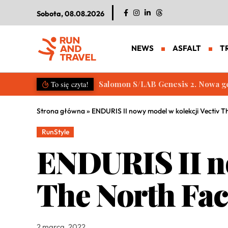
Sobota, 08.08.2026
NEWS
ASFALT
T
Salomon S/LAB Genesis 2. Nowa g
To się czyta!
Strona główna
»
ENDURIS II nowy model w kolekcji Vectiv T
RunStyle
ENDURIS II no
The North Fac
2 marca, 2022