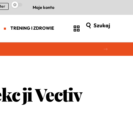
ter
Moje konto
Szukaj
TRENING I ZDROWIE
cji Vectiv