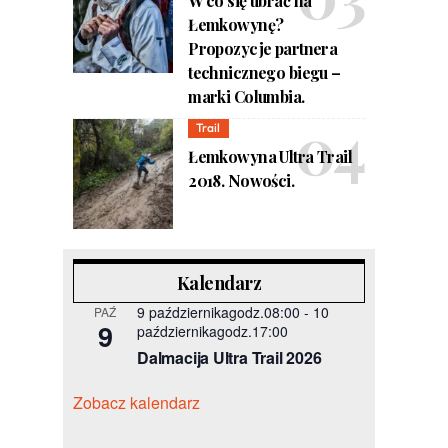
W co się ubrać na
Łemkowynę?
Propozycje partnera
technicznego biegu –
marki Columbia.
Trail
Łemkowyna Ultra Trail
2018. Nowości.
Kalendarz
9 październikagodz.08:00
-
10
PAŹ
9
październikagodz.17:00
Dalmacija Ultra Trail 2026
Zobacz kalendarz