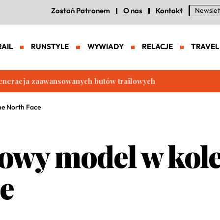
Zostań Patronem
O nas
Kontakt
Newslet
RAIL
RUNSTYLE
WYWIADY
RELACJE
TRAVEL
eneracja zaawansowanych butów trailowych
he North Face
wy model w kolek
e