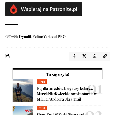
TAGI:
Dynafit
Feline Vertical PRO
To się czyta!
Trail
Raj dla turystów, biegaczy, kolarzy.
Marek Niedźwiecki o swoim starcie w
MÍTIC / Andorra Ultra Trail
Trail
Ultra-Trail® World Tour 2018