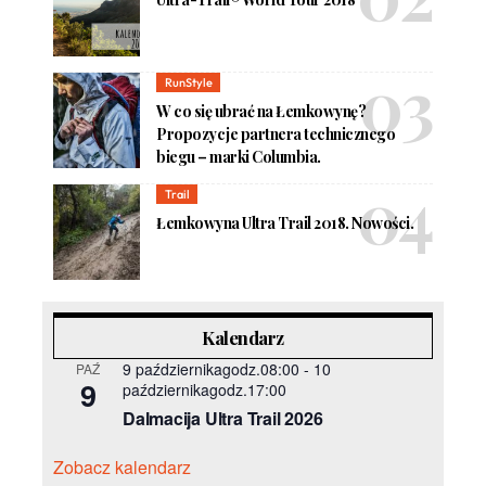
RunStyle
W co się ubrać na Łemkowynę?
Propozycje partnera technicznego
biegu – marki Columbia.
Trail
Łemkowyna Ultra Trail 2018. Nowości.
Kalendarz
9 październikagodz.08:00
-
10
PAŹ
9
październikagodz.17:00
Dalmacija Ultra Trail 2026
Zobacz kalendarz