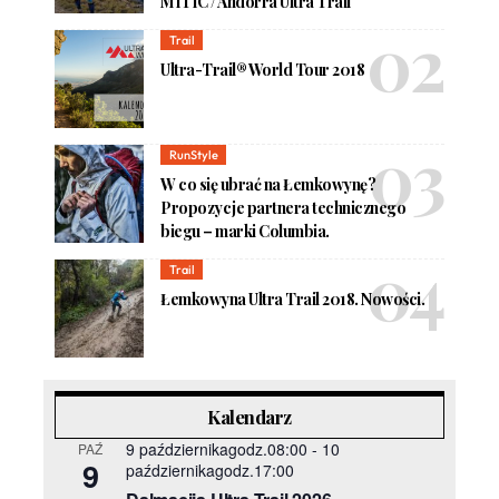
MÍTIC / Andorra Ultra Trail
Trail
Ultra-Trail® World Tour 2018
RunStyle
W co się ubrać na Łemkowynę?
Propozycje partnera technicznego
biegu – marki Columbia.
Trail
Łemkowyna Ultra Trail 2018. Nowości.
Kalendarz
9 październikagodz.08:00
-
10
PAŹ
9
październikagodz.17:00