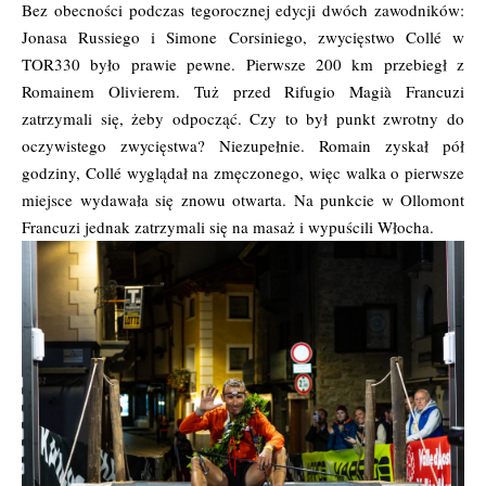
Bez obecności podczas tegorocznej edycji dwóch zawodników:
Jonasa Russiego i Simone Corsiniego, zwycięstwo Collé w
TOR330 było prawie pewne. Pierwsze 200 km przebiegł z
Romainem Olivierem. Tuż przed Rifugio Magià Francuzi
zatrzymali się, żeby odpocząć. Czy to był punkt zwrotny do
oczywistego zwycięstwa? Niezupełnie. Romain zyskał pół
godziny, Collé wyglądał na zmęczonego, więc walka o pierwsze
miejsce wydawała się znowu otwarta. Na punkcie w Ollomont
Francuzi jednak zatrzymali się na masaż i wypuścili Włocha.