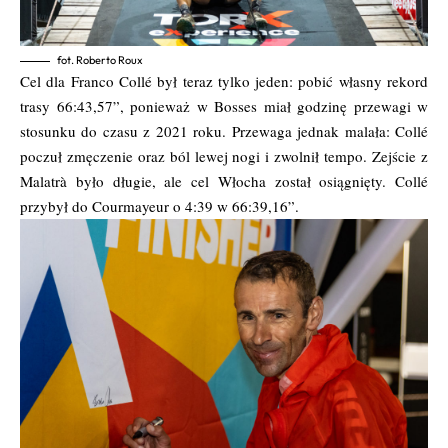
fot. Roberto Roux
Cel dla Franco Collé był teraz tylko jeden: pobić własny rekord
trasy 66:43,57”, ponieważ w Bosses miał godzinę przewagi w
stosunku do czasu z 2021 roku. Przewaga jednak malała: Collé
poczuł zmęczenie oraz ból lewej nogi i zwolnił tempo. Zejście z
Malatrà było długie, ale cel Włocha został osiągnięty. Collé
przybył do Courmayeur o 4:39 w 66:39,16”.