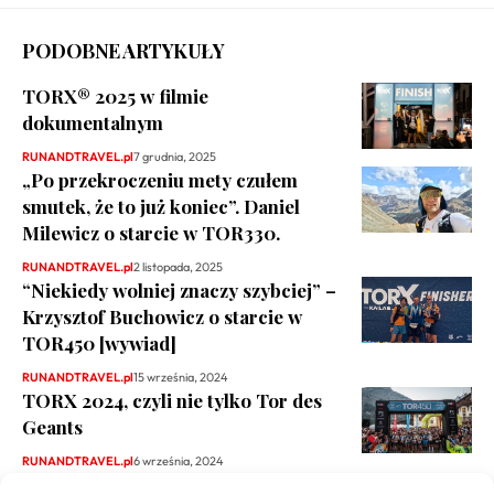
PODOBNE ARTYKUŁY
TORX® 2025 w filmie
dokumentalnym
RUNANDTRAVEL.pl
7 grudnia, 2025
„Po przekroczeniu mety czułem
smutek, że to już koniec”. Daniel
Milewicz o starcie w TOR330.
RUNANDTRAVEL.pl
2 listopada, 2025
“Niekiedy wolniej znaczy szybciej” –
Krzysztof Buchowicz o starcie w
TOR450 [wywiad]
RUNANDTRAVEL.pl
15 września, 2024
TORX 2024, czyli nie tylko Tor des
Geants
RUNANDTRAVEL.pl
6 września, 2024