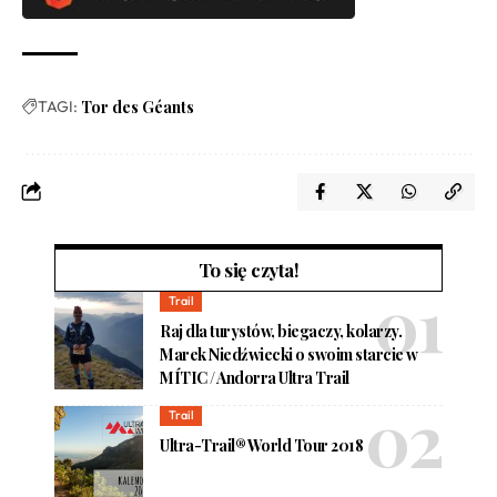
TAGI:
Tor des Géants
To się czyta!
Trail
Raj dla turystów, biegaczy, kolarzy.
Marek Niedźwiecki o swoim starcie w
MÍTIC / Andorra Ultra Trail
Trail
Ultra-Trail® World Tour 2018