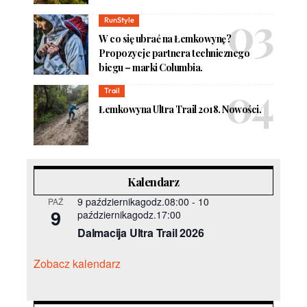
RunStyle
W co się ubrać na Łemkowynę?
Propozycje partnera technicznego
biegu – marki Columbia.
Trail
Łemkowyna Ultra Trail 2018. Nowości.
Kalendarz
9 październikagodz.08:00
-
10
PAŹ
9
październikagodz.17:00
Dalmacija Ultra Trail 2026
Zobacz kalendarz