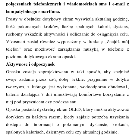
połączeniach telefonicznych i wiadomościach sms i e-mail z
kompatybilnego smartfona.
Prosty w obsłudze dotykowy ekran wyświetla aktualną godzinę,
ilość pokonanych kroków, liczbę spalonych kalorii, dystans,
ruchomy wskaźnik aktywności i odliczanie do osiągnięcia celu.
Vívosmart został również wyposażony w funkcję „Znajdź mój
telefon” oraz możliwość zarządzania muzyką w telefonie z
poziomu dotykowego ekranu opaski.
Aktywność i odpoczynek
Opaska została zaprojektowana w taki sposób, aby spełniać
swoje zadania przez całą dobę: lekkie, przyjemne w dotyku
tworzywo, z którego jest wykonana, wodoodporna obudowa​1,
bateria działająca 7 dni umożliwiają komfortowe korzystanie z
niej pod prysznicem czy podczas snu.
Opaska posiada dyskretny ekran OLED, który można aktywować
dotykiem za każdym razem, kiedy zajdzie potrzeba uzyskania
dostępu do informacji o pokonanym dystansie, krokach,
spalonych kaloriach, dziennym celu czy aktualnej godzinie.