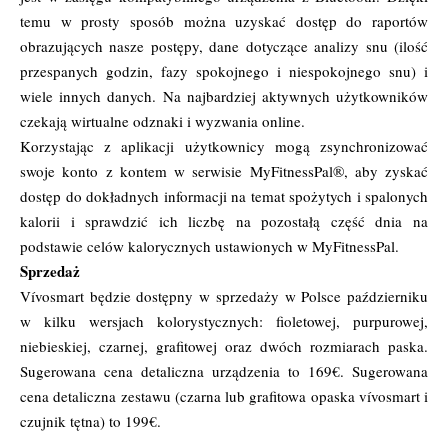
temu w prosty sposób można uzyskać dostęp do raportów
obrazujących nasze postępy, dane dotyczące analizy snu (ilość
przespanych godzin, fazy spokojnego i niespokojnego snu) i
wiele innych danych. Na najbardziej aktywnych użytkowników
czekają wirtualne odznaki i wyzwania online.
Korzystając z aplikacji użytkownicy mogą zsynchronizować
swoje konto z kontem w serwisie MyFitnessPal®, aby zyskać
dostęp do dokładnych informacji na temat spożytych i spalonych
kalorii i sprawdzić ich liczbę na pozostałą część dnia na
podstawie celów kalorycznych ustawionych w MyFitnessPal.
Sprzedaż
Vívosmart będzie dostępny w sprzedaży w Polsce październiku
w kilku wersjach kolorystycznych: fioletowej, purpurowej,
niebieskiej, czarnej, grafitowej oraz dwóch rozmiarach paska.
Sugerowana cena detaliczna urządzenia to 169€. Sugerowana
cena detaliczna zestawu (czarna lub grafitowa opaska vívosmart i
czujnik tętna) to 199€.