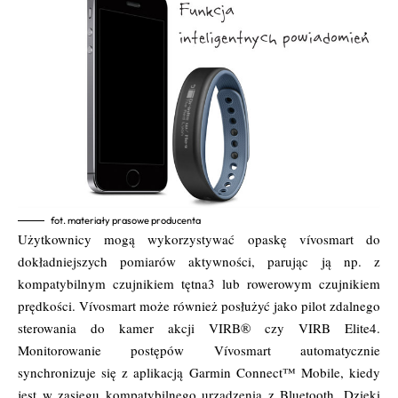
fot. materiały prasowe producenta
Użytkownicy mogą wykorzystywać opaskę vívosmart do
dokładniejszych pomiarów aktywności, parując ją np. z
kompatybilnym czujnikiem tętna​3 lub rowerowym czujnikiem
prędkości. Vívosmart może również posłużyć jako pilot zdalnego
sterowania do kamer akcji VIRB® czy VIRB Elite​4.
Monitorowanie postępów Vívosmart automatycznie
synchronizuje się z aplikacją Garmin Connect™ Mobile, kiedy
jest w zasięgu kompatybilnego urządzenia z Bluetooth. Dzięki