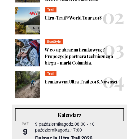
Trail
Ultra-Trail® World Tour 2018
RunStyle
W co się ubrać na Łemkowynę?
Propozycje partnera technicznego
biegu – marki Columbia.
Trail
Łemkowyna Ultra Trail 2018. Nowości.
Kalendarz
9 październikagodz.08:00
-
10
PAŹ
9
październikagodz.17:00
Dalmacija Ultra Trail 2026