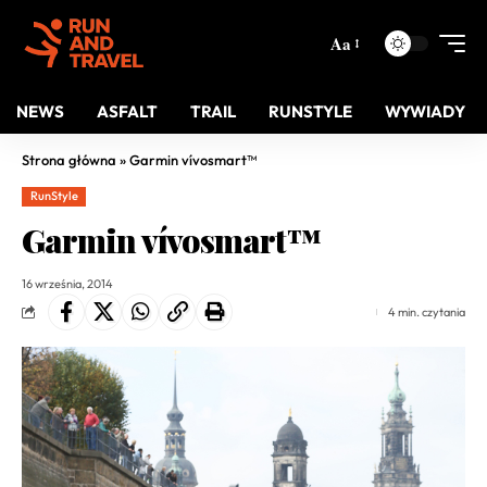
Aa
NEWS
ASFALT
TRAIL
RUNSTYLE
WYWIADY
Strona główna
»
Garmin vívosmart™
RunStyle
Garmin vívosmart™
16 września, 2014
4 min. czytania