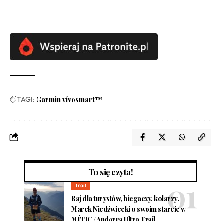
TAGI:
Garmin vívosmart™
To się czyta!
Trail
Raj dla turystów, biegaczy, kolarzy.
Marek Niedźwiecki o swoim starcie w
MÍTIC / Andorra Ultra Trail