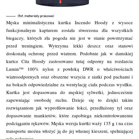
(fot. materiały prasowe)
Męska minimalistyczna kurtka Incendo Hoody z wysoce
funkcjonalnym kapturem została stworzona dla wszystkich
biegaczy, których zła pogoda nie jest w stanie powstrzymać
przed treningiem. Wytrzyma lekki deszcz oraz stanowi
doskonałą ochronę przed wiatrem. Podobnie jak w damskiej
kurtce Cita Hoody zastosowano tutaj odporny na rozdarcia
Lumin™ 100% nylon z powłoką DWR o właściwościach
wiatroodpornych oraz obszerne wszycia z siatki pod pachami i
na bokach odpowiedzialne za wentylację ciała podczas wysiłku.
Kurtka jest dopasowana do męskiej sylwetki, jednocześnie
zapewniając swobodę ruchu. Dzieje się to dzięki takim
rozwiązaniom jak wyprofilowanie łokci, przedłużony tył oraz
dopasowanie mankietów, które zapobiega niekontrolowanemu
podciąganiu rękawów. Męska wersja kurtki waży 135 g i na czas
transportu można włożyć ją do jej własnej kieszeni, spełniającej
rolę pokrowca.