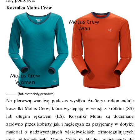
Koszulka Motus Crew
(fot. materiały prasowe)
Na pierwszą warstwę podczas wysiłku Arc’teryx rekomenduje
koszulki Motus Crew, które występują w wersji z krótkim (SS)
lub długim rękawem (LS). Koszulki Motus są doceniane
zarówno przez kobiety jak i mężczyzn za przyjemny w dotyku
materiał o nadzwyczajnych właściwościach termoregulujących
oraz oddychających. Motus Crew to idealne rozwiązanie do