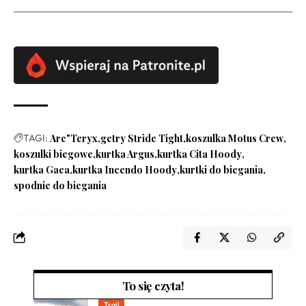
TAGI:
Arc"Teryx
getry Stride Tight
koszulka Motus Crew
koszulki biegowe
kurtka Argus
kurtka Cita Hoody
kurtka Gaea
kurtka Incendo Hoody
kurtki do biegania
spodnie do biegania
To się czyta!
Trail