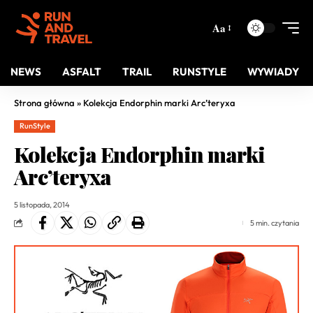
Aa
NEWS
ASFALT
TRAIL
RUNSTYLE
WYWIADY
Strona główna
»
Kolekcja Endorphin marki Arc’teryxa
RunStyle
Kolekcja Endorphin marki
Arc’teryxa
5 listopada, 2014
5 min. czytania