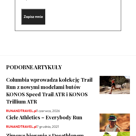
PODOBNE ARTYKUŁY
Columbia wprowadza kolekcję Trail
Run z nowymi modelami butów
KONOS Speed Trail ATR i KONOS
Trillium ATR
RUNANDTRAVEL.pl
1 czerwca, 2026
Ciele Athletics – Everybody Run
RUNANDTRAVEL.pl
7 grudnia, 2021
Zimowe bieganie z Decathlonem