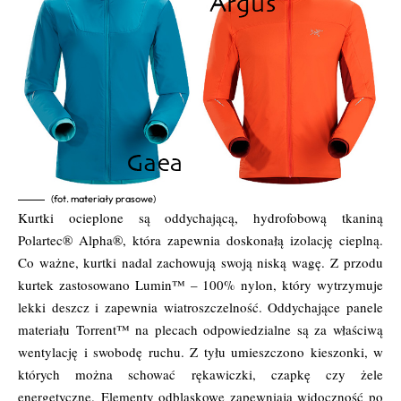
(fot. materiały prasowe)
Kurtki ocieplone są oddychającą, hydrofobową tkaniną
Polartec® Alpha®, która zapewnia doskonałą izolację cieplną.
Co ważne, kurtki nadal zachowują swoją niską wagę. Z przodu
kurtek zastosowano Lumin™ – 100% nylon, który wytrzymuje
lekki deszcz i zapewnia wiatroszczelność. Oddychające panele
materiału Torrent™ na plecach odpowiedzialne są za właściwą
wentylację i swobodę ruchu. Z tyłu umieszczono kieszonki, w
których można schować rękawiczki, czapkę czy żele
energetyczne. Elementy odblaskowe zapewniają widoczność po