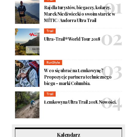
Raj dla turystów, biegaczy, kolarzy.
Marek Niedźwiecki o swoim starcie w
MÍTIC / Andorra Ultra Trail
Trail
Ultra-Trail® World Tour 2018
RunStyle
W co się ubrać na Łemkowynę?
Propozycje partnera technicznego
biegu – marki Columbia.
Trail
Łemkowyna Ultra Trail 2018. Nowości.
Kalendarz