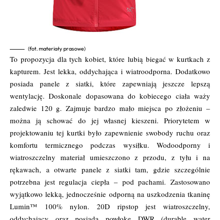
(fot. materiały prasowe)
To propozycja dla tych kobiet, które lubią biegać w kurtkach z
kapturem. Jest lekka, oddychająca i wiatroodporna. Dodatkowo
posiada panele z siatki, które zapewniają jeszcze lepszą
wentylację. Doskonale dopasowana do kobiecego ciała waży
zaledwie 120 g. Zajmuje bardzo mało miejsca po złożeniu –
można ją schować do jej własnej kieszeni. Priorytetem w
projektowaniu tej kurtki było zapewnienie swobody ruchu oraz
komfortu termicznego podczas wysiłku. Wodoodporny i
wiatroszczelny materiał umieszczono z przodu, z tyłu i na
rękawach, a otwarte panele z siatki tam, gdzie szczególnie
potrzebna jest regulacja ciepła – pod pachami. Zastosowano
wyjątkowo lekką, jednocześnie odporną na uszkodzenia tkaninę
Lumin™ 100% nylon. 20D ripstop jest wiatroszczelny,
oddychający oraz posiada powłokę DWR (durable water