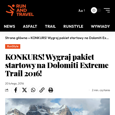
Aa
NEWS
ASFALT
TRAIL
RUNSTYLE
WYWIADY
Strona główna
»
KONKURS! Wygraj pakiet startowy na Dolomiti Extreme Trail 2016!
RunStyle
KONKURS! Wygraj pakiet
startowy na Dolomiti Extreme
Trail 2016!
20 lutego, 2016
2 min. czytania