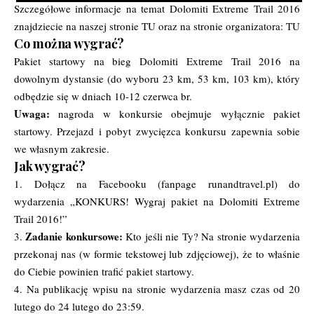
Szczegółowe informacje na temat Dolomiti Extreme Trail 2016
znajdziecie na naszej stronie
TU
oraz na stronie organizatora:
TU
Co można wygrać?
Pakiet startowy na bieg Dolomiti Extreme Trail 2016 na
dowolnym dystansie (do wyboru 23 km, 53 km, 103 km), który
odbędzie się w dniach 10-12 czerwca br.
Uwaga:
nagroda w konkursie obejmuje wyłącznie pakiet
startowy. Przejazd i pobyt zwycięzca konkursu zapewnia sobie
we własnym zakresie.
Jak wygrać?
1. Dołącz na Facebooku (fanpage runandtravel.pl) do
wydarzenia
„KONKURS! Wygraj pakiet na Dolomiti Extreme
Trail 2016!”
Zadanie konkursowe:
3.
Kto jeśli nie Ty? Na stronie wydarzenia
przekonaj nas (w formie tekstowej lub zdjęciowej), że to właśnie
do Ciebie powinien trafić pakiet startowy.
4. Na publikację wpisu na stronie wydarzenia masz czas od 20
lutego do 24 lutego do 23:59.