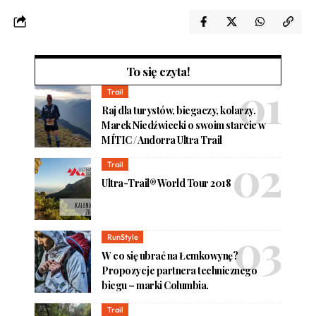
To się czyta!
Trail
Raj dla turystów, biegaczy, kolarzy.
Marek Niedźwiecki o swoim starcie w
MÍTIC / Andorra Ultra Trail
Trail
Ultra-Trail® World Tour 2018
RunStyle
W co się ubrać na Łemkowynę?
Propozycje partnera technicznego
biegu – marki Columbia.
Trail