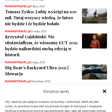
RUNANDTRAVEL.pl
11 lipca, 2021
Tomasz Zyśko: Lubię wyścigi na 100
mil. Tutaj wszyscy wiedzą, że łatwo
nie będzie i że będzie bolało
RUNANDTRAVEL.pl
10 maja, 2021
Krzysztof Gajdziński: Nie
obstawiałbym, że wiosenny ŁUT 2021
będzie najbardziej suchą edycją w
historii.
RUNANDTRAVEL.pl
2 maja, 2021
Big Bear’s Backyard Ultra 2021 |
Słowacja
RUNANDTRAVEL.pl
25 kwietnia, 2021
Zarządzaj zgodą
Aby zapewnić jak najlepsze wrażenia, korzystamy z technologii, takich jak pliki
cookie, do przechowywania i/lub uzyskiwania dostępu do informacji o urządzeniu.
Zgoda na te technologie pozwoli nam przetwarzać dane, takie jak zachowanie podczas