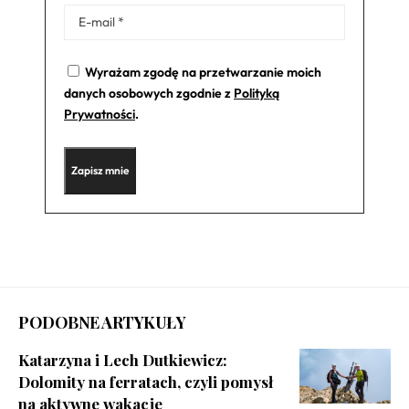
Wyrażam zgodę na przetwarzanie moich
danych osobowych zgodnie z
Polityką
Prywatności
.
PODOBNE ARTYKUŁY
Katarzyna i Lech Dutkiewicz:
Dolomity na ferratach, czyli pomysł
na aktywne wakacje