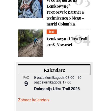
W co się ubrać na
Łemkowynę?
Propozycje partnera
technicznego biegu –
marki Columbia.
Trail
Łemkowyna Ultra Trail
2018. Nowości.
Kalendarz
9 październikagodz.08:00
-
10
PAŹ
9
październikagodz.17:00
Dalmacija Ultra Trail 2026
Zobacz kalendarz