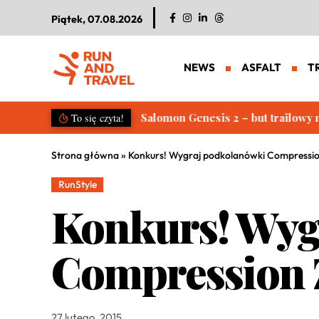
Piątek, 07.08.2026
NEWS
ASFALT
T
Salomon S/LAB Genesis 2. Nowa g
To się czyta!
Strona główna
»
Konkurs! Wygraj podkolanówki Compressio
RunStyle
Konkurs! Wyg
Compression 
27 lutego, 2015