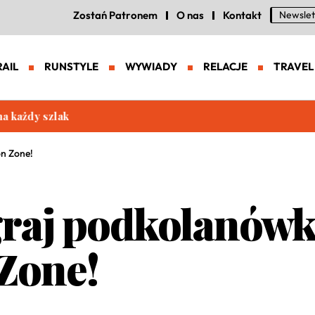
Zostań Patronem
O nas
Kontakt
Newslet
RAIL
RUNSTYLE
WYWIADY
RELACJE
TRAVEL
eneracja zaawansowanych butów trailowych
n Zone!
raj podkolanówk
Zone!