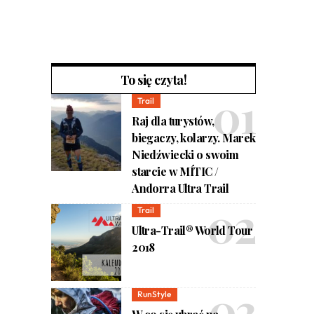
To się czyta!
Trail
Raj dla turystów,
biegaczy, kolarzy. Marek
Niedźwiecki o swoim
starcie w MÍTIC /
Andorra Ultra Trail
Trail
Ultra-Trail® World Tour
2018
RunStyle