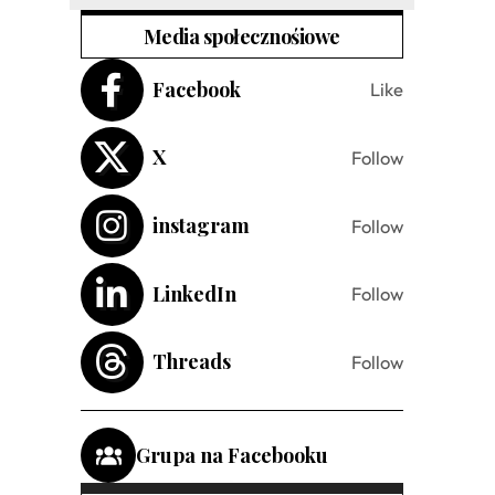
Media społecznośiowe
Facebook
Like
X
Follow
instagram
Follow
LinkedIn
Follow
Threads
Follow
Grupa na Facebooku