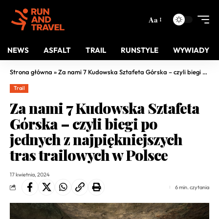
Aa
NEWS
ASFALT
TRAIL
RUNSTYLE
WYWIADY
Strona główna
»
Za nami 7 Kudowska Sztafeta Górska – czyli biegi po jednych z najpiękniejszych tras trailowych w Polsce
Trail
Za nami 7 Kudowska Sztafeta
Górska – czyli biegi po
jednych z najpiękniejszych
tras trailowych w Polsce
17 kwietnia, 2024
6 min. czytania