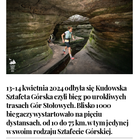
13-14 kwietnia 2024 odbyła się Kudowska
Sztafeta Górska czyli bieg po urokliwych
trasach Gór Stołowych. Blisko 1000
biegaczy wystartowało na pięciu
dystansach, od 10 do 75 km, w tym jedynej
w swoim rodzaju Sztafecie Górskiej.