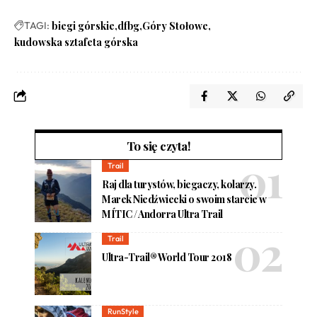
TAGI:
biegi górskie
dfbg
Góry Stołowe
kudowska sztafeta górska
To się czyta!
Trail
Raj dla turystów, biegaczy, kolarzy.
Marek Niedźwiecki o swoim starcie w
MÍTIC / Andorra Ultra Trail
Trail
Ultra-Trail® World Tour 2018
RunStyle