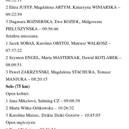
2 Eliza JUSYP, Magdalena ARTYM, Katarzyna WINIARSKA –
09:22:59
3 Dagmara ROZNERSKA, Ewa KOZIOŁ, Małgorzata
PIELUSZYŃSKA – 09:56:46
Sztafeta mieszana:
1 Jacek SOBAS, Karolina OBSTÓJ, Mateusz WALKOSZ –
07:37:22
2 Szymon ENGEL, Marta MASTERNAK, Dawid KOTLAREK –
08:09:51
3 Paweł ZAKRZYŃSKI, Magdalena STACHURA, Tomasz
MANJURA – 08:20:15
Solo (75 km)
Open kobiet:
1 Jana Mikešová, Salming CZ – 09:08:39
2 Marta Witke-Orlikowska – 10:26:32
3 Karolina Marzec, Dzikie Dziki Gorzów – 10:45:05
Open mężczyzn: