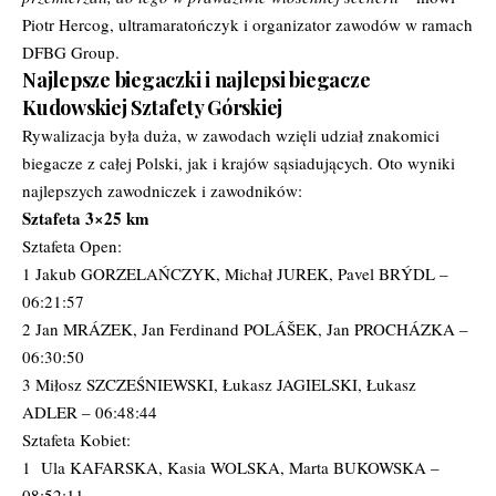
Piotr Hercog, ultramaratończyk i organizator zawodów w ramach
DFBG Group.
Najlepsze biegaczki i najlepsi biegacze
Kudowskiej Sztafety Górskiej
Rywalizacja była duża, w zawodach wzięli udział znakomici
biegacze z całej Polski, jak i krajów sąsiadujących. Oto wyniki
najlepszych zawodniczek i zawodników:
Sztafeta 3×25 km
Sztafeta Open:
1 Jakub GORZELAŃCZYK, Michał JUREK, Pavel BRÝDL –
06:21:57
2 Jan MRÁZEK, Jan Ferdinand POLÁŠEK, Jan PROCHÁZKA –
06:30:50
3 Miłosz SZCZEŚNIEWSKI, Łukasz JAGIELSKI, Łukasz
ADLER – 06:48:44
Sztafeta Kobiet:
1
Ula KAFARSKA, Kasia WOLSKA, Marta BUKOWSKA –
08:52:11