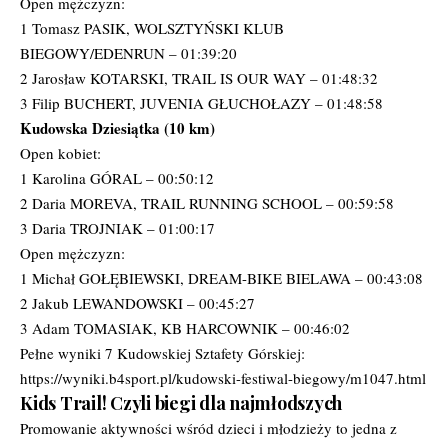
Open mężczyzn:
1 Tomasz PASIK, WOLSZTYŃSKI KLUB
BIEGOWY/EDENRUN – 01:39:20
2 Jarosław KOTARSKI, TRAIL IS OUR WAY – 01:48:32
3 Filip BUCHERT, JUVENIA GŁUCHOŁAZY – 01:48:58
Kudowska Dziesiątka (10 km)
Open kobiet:
1 Karolina GÓRAL – 00:50:12
2 Daria MOREVA, TRAIL RUNNING SCHOOL – 00:59:58
3 Daria TROJNIAK – 01:00:17
Open mężczyzn:
1 Michał GOŁĘBIEWSKI, DREAM-BIKE BIELAWA – 00:43:08
2 Jakub LEWANDOWSKI – 00:45:27
3 Adam TOMASIAK, KB HARCOWNIK – 00:46:02
Pełne wyniki 7 Kudowskiej Sztafety Górskiej:
https://wyniki.b4sport.pl/kudowski-festiwal-biegowy/m1047.html
Kids Trail! Czyli biegi dla najmłodszych
Promowanie aktywności wśród dzieci i młodzieży to jedna z