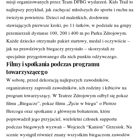
misji organizowanych przez Team DFBG wydarzeń. Kids Trail to
najlepszy przykład, jak zachęcać młodszych do sportu i ruchu na
świeżym powietrzu. Dzieci od maleńkich, dosłownie
stawiających pierwsze kroki, po 11-latków, w podziale na grupy
przemierzali dystanse 100, 200 i 400 m po Parku Zdrojowym.
Każde dziecko otrzymało pakiet startowy, medal i oczywiście –
jak na prawdziwych biegaczy przystało – skorzystali ze
specjalnie przygotowanego dla nich punktu odżywczego.
Filmy i spotkania podczas programu
towarzyszącego
W sobotę, przed dekoracją najlepszych zawodników,
organizatorzy zaprosili zawodników, ich rodziny i kibiców na
program towarzyszący. W Teatrze Zdrojowym odbył się pokaz
filmu „Biegacze”, pokaz filmu „Życie w biegu” o Piotrze
Hercogu oraz spotkanie z głównym bohaterem, które
poprowadził jego przyjaciel, wieloletni członek supportu
podczas biegowych wyzwań – Wojciech “Kanion” Grzesiok. Na
scenie wystąpił również znany wszystkim biegaczom zawodów