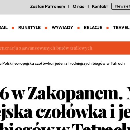
Zostań Patronem
O nas
Kontakt
Newslet
RAIL
RUNSTYLE
WYWIADY
RELACJE
TRAVEL
eneracja zaawansowanych butów trailowych
Polski, europejska czołówka i jeden z trudniejszych biegów w Tatrach
26 w Zakopanem. 
jska czołówka i j
 biegów w Tatrac