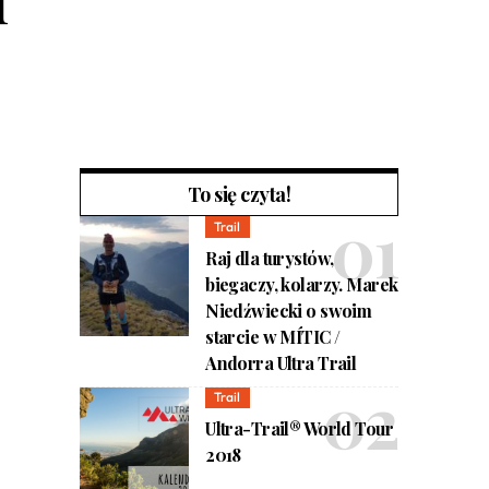
To się czyta!
Trail
Raj dla turystów,
biegaczy, kolarzy. Marek
Niedźwiecki o swoim
starcie w MÍTIC /
Andorra Ultra Trail
Trail
Ultra-Trail® World Tour
2018