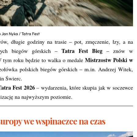
 Jan Nyka / Tatra Fest
w, długie godziny na trasie – pot, zmęczenie, łzy, a na
Tatra Fest Bieg
szych biegów górskich –
– znów w
Mistrzostw Polski w
W tym roku będzie to walka o medale
czołówka polskich biegów górskich – m.in. Andrzej Witek,
n Świerc.
Tatra Fest 2026
– wydarzenia, które skupia jak w soczewce
alizację na najwyższym poziomie.
Europy we wspinaczce na czas