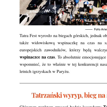
Foto Arie
Tatra Fest wyrosło na biegach górskich, jednak 
także widowiskową wspinaczkę na czas na sz
europejskich zawodników, którzy będą walc
wspinaczce na czas
. To absolutnie emocjonujące
wspomnieć, że to właśnie w tej konkurencji nas
letnich igrzyskach w Paryżu.
Tatrzański wyryp, bieg na
T
Głównym punktem zmagań będzie legendarny