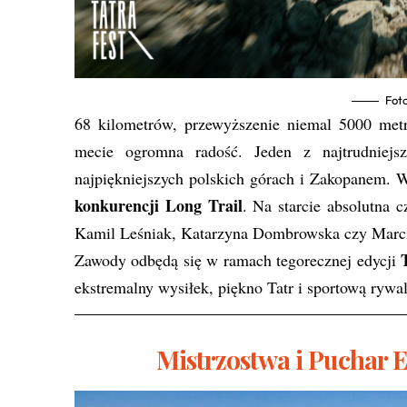
Foto
68 kilometrów, przewyższenie niemal 5000 metró
mecie ogromna radość. Jeden z najtrudniej
najpiękniejszych polskich górach i Zakopanem. 
konkurencji Long Trail
. Na starcie absolutna 
Kamil Leśniak, Katarzyna Dombrowska czy Marci
Zawody odbędą się w ramach tegorecznej edycji
ekstremalny wysiłek, piękno Tatr i sportową ryw
Mistrzostwa i Puchar 