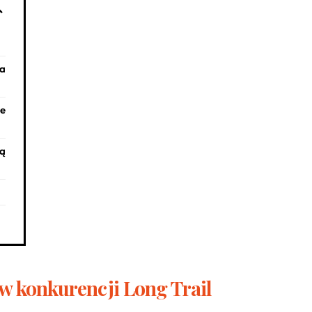
na
ie
dą
 w konkurencji Long Trail