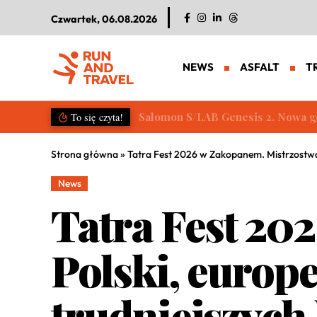
Czwartek, 06.08.2026
NEWS
ASFALT
T
Salomon S/LAB Genesis 2. Nowa g
To się czyta!
Strona główna
»
Tatra Fest 2026 w Zakopanem. Mistrzostwa 
News
Tatra Fest 20
Polski, europe
trudniejszych