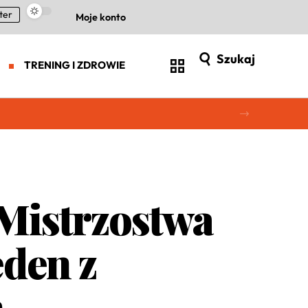
ter
Moje konto
Szukaj
TRENING I ZDROWIE
Mistrzostwa
eden z
h