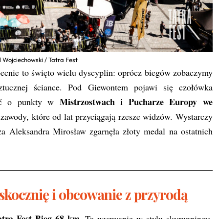
l Wojciechowski / Tatra Fest
obecnie to święto wielu dyscyplin: oprócz biegów zobaczymy
tucznej ściance. Pod Giewontem pojawi się czołówka
Mistrzostwach i Pucharze Europy we
zyć o punkty w
 zawody, które od lat przyciągają rzesze widzów. Wystarczy
za Aleksandra Mirosław zgarnęła złoty medal na ostatnich
 skocznię i obcowanie z przyrodą
atra Fest Bieg 68 km
. To wyzwanie w stylu skyrunningu,