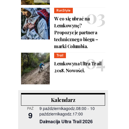
RunStyle
W co się ubrać na
Łemkowynę?
Propozycje partnera
technicznego biegu –
marki Columbia.
Trail
Łemkowyna Ultra Trail
2018. Nowości.
Kalendarz
9 październikagodz.08:00
-
10
PAŹ
9
październikagodz.17:00
Dalmacija Ultra Trail 2026