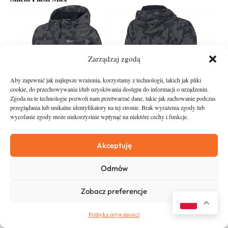
Zarządzaj zgodą
Aby zapewnić jak najlepsze wrażenia, korzystamy z technologii, takich jak pliki
cookie, do przechowywania i/lub uzyskiwania dostępu do informacji o urządzeniu.
Zgoda na te technologie pozwoli nam przetwarzać dane, takie jak zachowanie podczas
przeglądania lub unikalne identyfikatory na tej stronie. Brak wyrażenia zgody lub
wycofanie zgody może niekorzystnie wpłynąć na niektóre cechy i funkcje.
Shield Flash Max (damska)
Akceptuję
Kurtkę Nike Shield Flash Max zaprojektowano tak, by
Odmów
gwarantowały biegaczom pozostawanie widocznym podczas
treningów w ciemności.
Zobacz preferencje
Powierzchnia kurtki została pokryta odblaskową powłoką,
Polityka prywatności
zapewniającym widoczność w zakresie 360 stopni.