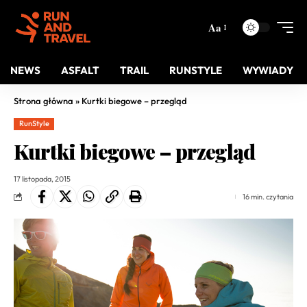
Aa
NEWS
ASFALT
TRAIL
RUNSTYLE
WYWIADY
Strona główna
»
Kurtki biegowe – przegląd
RunStyle
Kurtki biegowe – przegląd
17 listopada, 2015
16 min. czytania