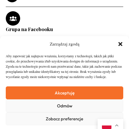
Grupa na Facebooku
Zarządzaj zgodą
Aby zapewnić jak najlepsze wrażenia, korzystamy z technologii, takich jak pliki
cookie, do przechowywania i/lub uzyskiwania dostępu do informacji o urządzeniu.
Zgoda na te technologie pozwoli nam przetwarzać dane, takie jak zachowanie podczas
przeglądania lub unikalne identyfikatory na tej stronie. Brak wyrażenia zgody lub
wycofanie zgody może niekorzystnie wpłynąć na niektóre cechy i funkcje.
runandtravel.pl - wszelkie prawa zastrzeżone
News
O nas
Akceptuję
Asfalt
Zostań Patronem
Odmów
Trail
Kontakt
Wywiady
Newsletter
Zobacz preferencje
RunStyle
Polityka prywatności