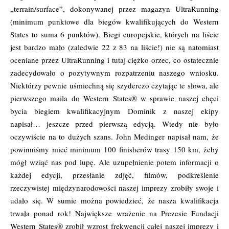
„terrain/surface”, dokonywanej przez magazyn UltraRunning
(minimum punktowe dla biegów kwalifikujących do Western
States to suma 6 punktów). Biegi europejskie, których na liście
jest bardzo mało (zaledwie 22 z 83 na liście!) nie są natomiast
oceniane przez UltraRunning i tutaj ciężko orzec, co ostatecznie
zadecydowało o pozytywnym rozpatrzeniu naszego wniosku.
Niektórzy pewnie uśmiechną się szyderczo czytając te słowa, ale
pierwszego maila do Western States® w sprawie naszej chęci
bycia biegiem kwalifikacyjnym Dominik z naszej ekipy
napisał… jeszcze przed pierwszą edycją. Wtedy nie było
oczywiście na to dużych szans. John Medinger napisał nam, że
powinniśmy mieć minimum 100 finisherów trasy 150 km, żeby
mógł wziąć nas pod lupę. Ale uzupełnienie potem informacji o
każdej edycji, przesłanie zdjęć, filmów, podkreślenie
rzeczywistej międzynarodowości naszej imprezy zrobiły swoje i
udało się. W sumie można powiedzieć, że nasza kwalifikacja
trwała ponad rok! Największe wrażenie na Prezesie Fundacji
Western States® zrobił wzrost frekwencji całej naszej imprezy i