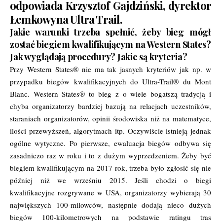
odpowiada Krzysztof Gajdziński, dyrektor
Łemkowyna Ultra Trail.
Jakie warunki trzeba spełnić, żeby bieg mógł
zostać biegiem kwalifikującym na Western States?
Jak wyglądają procedury? Jakie są kryteria?
Przy Western States® nie ma tak jasnych kryteriów jak np. w
przypadku biegów kwalifikacyjnych do Ultra-Trail® du Mont
Blanc. Western States® to bieg z o wiele bogatszą tradycją i
chyba organizatorzy bardziej bazują na relacjach uczestników,
staraniach organizatorów, opinii środowiska niż na matematyce,
ilości przewyższeń, algorytmach itp. Oczywiście istnieją jednak
ogólne wytyczne. Po pierwsze, ewaluacja biegów odbywa się
zasadniczo raz w roku i to z dużym wyprzedzeniem. Żeby być
biegiem kwalifikującym na 2017 rok, trzeba było zgłosić się nie
później niż we wrześniu 2015. Jeśli chodzi o biegi
kwalifikacyjne rozgrywane w USA, organizatorzy wybierają 30
największych 100-milowców, następnie dodają nieco dużych
biegów 100-kilometrowych na podstawie ratingu tras