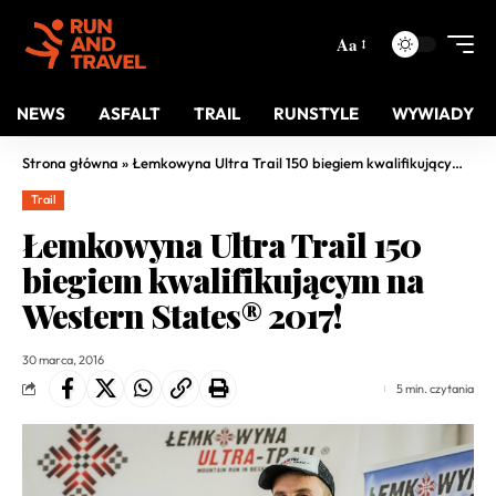
Aa
NEWS
ASFALT
TRAIL
RUNSTYLE
WYWIADY
Strona główna
»
Łemkowyna Ultra Trail 150 biegiem kwalifikującym na Western States® 2017!
Trail
Łemkowyna Ultra Trail 150
biegiem kwalifikującym na
Western States® 2017!
30 marca, 2016
5 min. czytania