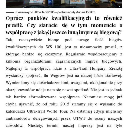
Łemkowyna Ultra Trail 2015 – podium na dystansie 150 km
Oprócz punktów kwalifikacyjnych to również
prestiż. Czy staracie się w tym momencie o
współpracę z jakąś jeszcze inną imprezą biegową?
Tak, rzeczywiście biorąc pod uwagę ilość biegów
kwalifikacyjnych do WS 100, jest to niesamowity prestiż, z
którego bardzo się cieszymy. Regularnie współpracujemy z
kilkoma organizatorami zagranicznych imprez biegowych.
Najlepiej ta współpraca idzie z Ultra-Trail Hungary. Zresztą
wystarczy spojrzeć, ilu Węgrów jest na naszej liście startowej.
Wymieniamy się doświadczeniami, uwagami, okazjonalnie przy
okazji zawodów udaje nam się nawet spotkać. Nie jest to jednak
tak bardzo sformalizowana współpraca. Natomiast mogę już
chyba ujawnić, że od roku 2015 staramy się o wpisanie do
kalendarza Ultra-Trail World Tour. Na ostatniej edycji mieliśmy
ambasadorów delegowanych przez UTWT do oceny naszych
zawodów. Niestety, termin naszej imprezy jest na tyle