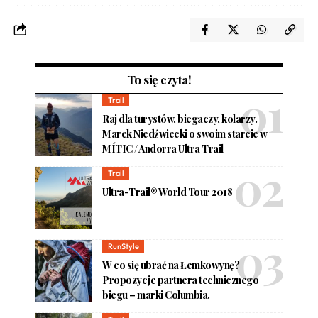
To się czyta!
Trail
Raj dla turystów, biegaczy, kolarzy.
Marek Niedźwiecki o swoim starcie w
MÍTIC / Andorra Ultra Trail
Trail
Ultra-Trail® World Tour 2018
RunStyle
W co się ubrać na Łemkowynę?
Propozycje partnera technicznego
biegu – marki Columbia.