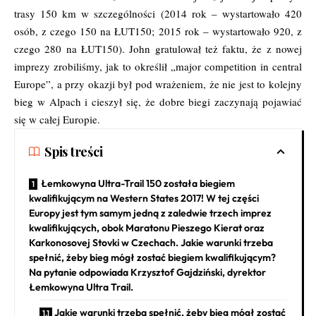
trasy 150 km w szczególności (2014 rok – wystartowało 420
osób, z czego 150 na ŁUT150; 2015 rok – wystartowało 920, z
czego 280 na ŁUT150). John gratulował też faktu, że z nowej
imprezy zrobiliśmy, jak to określił „major competition in central
Europe”, a przy okazji był pod wrażeniem, że nie jest to kolejny
bieg w Alpach i cieszył się, że dobre biegi zaczynają pojawiać
się w całej Europie.
Spis treści
Łemkowyna Ultra-Trail 150 została biegiem
kwalifikującym na Western States 2017! W tej części
Europy jest tym samym jedną z zaledwie trzech imprez
kwalifikujących, obok Maratonu Pieszego Kierat oraz
Karkonosovej Stovki w Czechach. Jakie warunki trzeba
spełnić, żeby bieg mógł zostać biegiem kwalifikującym?
Na pytanie odpowiada Krzysztof Gajdziński, dyrektor
Łemkowyna Ultra Trail.
Jakie warunki trzeba spełnić, żeby bieg mógł zostać