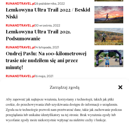
RUNANDTRAVEL.pl
26 października, 2022
Łemkowyna Ultra Trail 2022 / Beskid
Niski
RUNANDTRAVEL.pl
30 września, 2022
Łemkowyna Ultra Trail 2021.
Podsumowanie
RUNANDTRAVEL.pl
14 listopada, 2021
Ondrej Pavlu: Na 100-kilometrowej
trasie nie nudziłem się ani przez
minutę!
RUNANDTRAVEL.pl
16 maja, 2021
Zarządzaj zgodą
Aby zapewnić jak najlepsze wrażenia, korzystamy z technologii, takich jak pliki
cookie, do przechowywania i/lub uzyskiwania dostępu do informacji o urządzeniu.
Zgoda na te technologie pozwoli nam przetwarzać dane, takie jak zachowanie podczas
przeglądania lub unikalne identyfikatory na tej stronie. Brak wyrażenia zgody lub
wycofanie zgody może niekorzystnie wpłynąć na niektóre cechy i funkcje.
runandtravel.pl - wszelkie prawa zastrzeżone