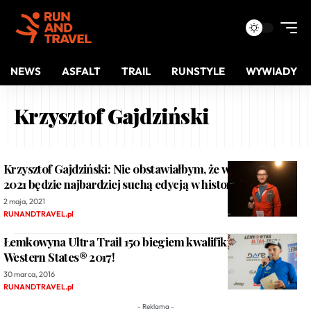
NEWS
ASFALT
TRAIL
RUNSTYLE
WYWIADY
Krzysztof Gajdziński
Krzysztof Gajdziński: Nie obstawiałbym, że wiosenny ŁUT
2021 będzie najbardziej suchą edycją w historii.
2 maja, 2021
RUNANDTRAVEL.pl
Łemkowyna Ultra Trail 150 biegiem kwalifikującym na
Western States® 2017!
30 marca, 2016
RUNANDTRAVEL.pl
- Reklama -