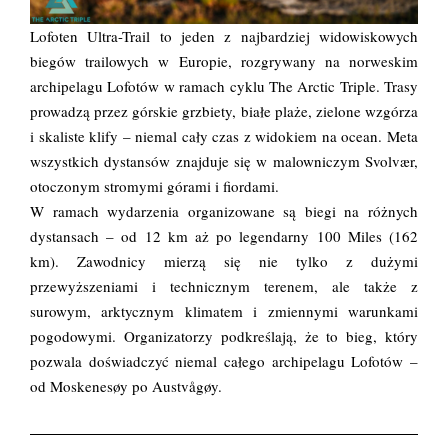
Lofoten Ultra-Trail to jeden z najbardziej widowiskowych
biegów trailowych w Europie, rozgrywany na norweskim
archipelagu Lofotów w ramach cyklu The Arctic Triple. Trasy
prowadzą przez górskie grzbiety, białe plaże, zielone wzgórza
i skaliste klify – niemal cały czas z widokiem na ocean. Meta
wszystkich dystansów znajduje się w malowniczym Svolvær,
otoczonym stromymi górami i fiordami.
W ramach wydarzenia organizowane są biegi na różnych
dystansach – od 12 km aż po legendarny 100 Miles (162
km). Zawodnicy mierzą się nie tylko z dużymi
przewyższeniami i technicznym terenem, ale także z
surowym, arktycznym klimatem i zmiennymi warunkami
pogodowymi. Organizatorzy podkreślają, że to bieg, który
pozwala doświadczyć niemal całego archipelagu Lofotów –
od Moskenesøy po Austvågøy.