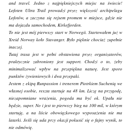
and travel. Jedno z najpiękniejszych miejsc na świecie!
Lofoten Ultra Trail prowadzi przez większość archipelagu
Lofotów, a zaczyna się rejsem promem w miejsce, gdzie nie
ma dojazdu samochodem, Kirkefjorden.
To nie jest mój pierwszy start w Norwegii. Startowałem już w
Xreid Norway
koło Stavanger. Było pięknie chociaż zupełnie
inaczej.
Tutaj trasa jest w pełni obstawiona przez organizatorów,
praktycznie zabroniony jest support. Chodzi o to, żeby
minimalizować wpływ na przepiękna naturę. Jest sporo
punktów żywieniowych i dwa przepaki.
Jestem z ekipą Runpassion i trenerem Piotrkiem Suchenią we
własnej osobie, reszta startuje na 48 km. Liczę na przygodę,
niezapomniane wrażenia, pogoda ma być ok. Upału nie
będzie, super. No i jest to pierwszy bieg na 100 mil, w którym
startuję, a na liście obowiązkowego wyposażenia nie ma
latarki. Jeśli się uda przy okazji pokusić się o fajny wynik, to
nie odmówię.