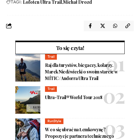
TAGI:
Lofoten Ultra Trail
Michał Drozd
To się czyta!
Trail
Raj dla turystów, biegaczy, kolarzy.
Marek Niedźwiecki o swoim starcie w
MÍTIC / Andorra Ultra Trail
Trail
Ultra-Trail® World Tour 2018
RunStyle
W co się ubrać na Łemkowynę?
Propozycje partnera technicznego