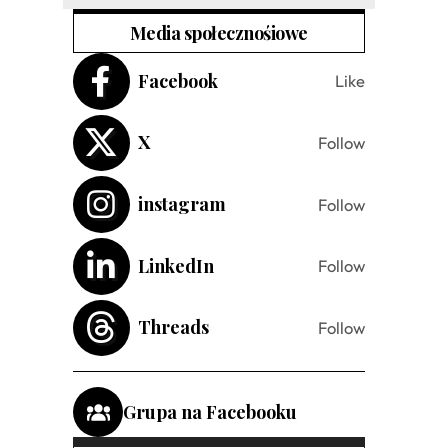
Media społecznośiowe
Facebook
Like
X
Follow
instagram
Follow
LinkedIn
Follow
Threads
Follow
Grupa na Facebooku