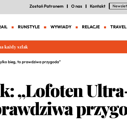
Zostań Patronem
O nas
Kontakt
Newslet
RAIL
RUNSTYLE
WYWIADY
RELACJE
TRAVEL
eneracja zaawansowanych butów trailowych
 tylko bieg, to prawdziwa przygoda”
 „Lofoten Ultra-
o prawdziwa przyg