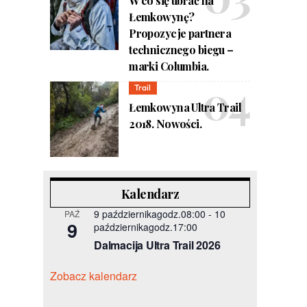
W co się ubrać na
Łemkowynę?
Propozycje partnera
technicznego biegu –
marki Columbia.
Trail
Łemkowyna Ultra Trail
2018. Nowości.
Kalendarz
9 październikagodz.08:00
-
10
PAŹ
9
październikagodz.17:00
Dalmacija Ultra Trail 2026
Zobacz kalendarz