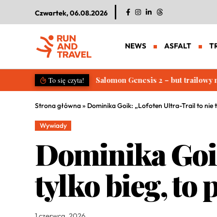
Czwartek, 06.08.2026
NEWS
ASFALT
T
Salomon S/LAB Genesis 2. Nowa g
To się czyta!
Strona główna
»
Dominika Goik: „Lofoten Ultra-Trail to nie
Wywiady
Dominika Goik:
tylko bieg, t
1 czerwca, 2026