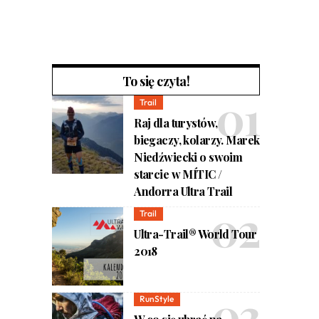
To się czyta!
Trail
Raj dla turystów,
biegaczy, kolarzy. Marek
Niedźwiecki o swoim
starcie w MÍTIC /
Andorra Ultra Trail
Trail
Ultra-Trail® World Tour
2018
RunStyle