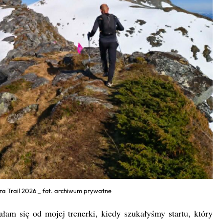
tra Trail 2026 _ fot. archiwum prywatne
ałam się od mojej trenerki, kiedy szukałyśmy startu, który