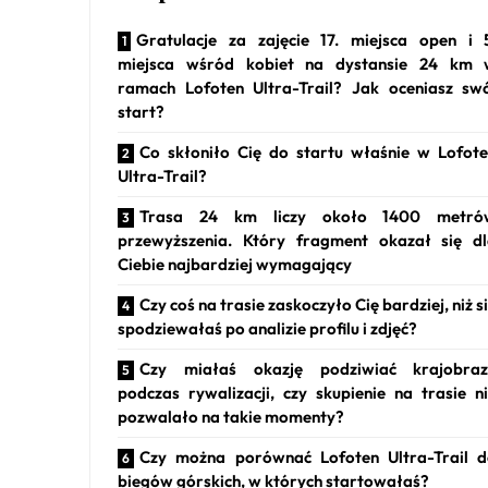
Gratulacje za zajęcie 17. miejsca open i 
miejsca wśród kobiet na dystansie 24 km 
ramach Lofoten Ultra-Trail? Jak oceniasz sw
start?
Co skłoniło Cię do startu właśnie w Lofot
Ultra-Trail?
Trasa 24 km liczy około 1400 metró
przewyższenia. Który fragment okazał się d
Ciebie najbardziej wymagający
Czy coś na trasie zaskoczyło Cię bardziej, niż s
spodziewałaś po analizie profilu i zdjęć?
Czy miałaś okazję podziwiać krajobraz
podczas rywalizacji, czy skupienie na trasie n
pozwalało na takie momenty?
Czy można porównać Lofoten Ultra-Trail 
biegów górskich, w których startowałaś?