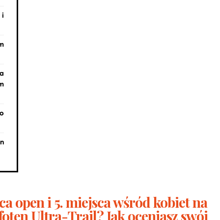
i
m
na
ym
 o
en
sca open i 5. miejsca wśród kobiet na
oten Ultra-Trail? Jak oceniasz swój