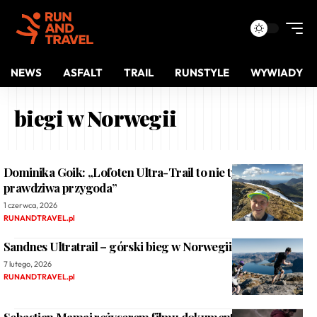
NEWS
ASFALT
TRAIL
RUNSTYLE
WYWIADY
biegi w Norwegii
Dominika Goik: „Lofoten Ultra-Trail to nie tylko bieg, to
prawdziwa przygoda”
1 czerwca, 2026
RUNANDTRAVEL.pl
Sandnes Ultratrail – górski bieg w Norwegii
7 lutego, 2026
RUNANDTRAVEL.pl