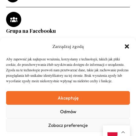
Grupa na Facebooku
Zarządzaj zgodą
Aby zapewnić jak najlepsze wrażenia, korzystamy z technologii, takich jak pliki
cookie, do przechowywania i/lub uzyskiwania dostępu do informacji o urządzeniu.
Zgoda na te technologie pozwoli nam przetwarzać dane, takie jak zachowanie podczas
przeglądania lub unikalne identyfikatory na tej stronie. Brak wyrażenia zgody lub
wycofanie zgody może niekorzystnie wpłynąć na niektóre cechy i funkcje.
runandtravel.pl - wszelkie prawa zastrzeżone
News
O nas
Akceptuję
Asfalt
Zostań Patronem
Odmów
Trail
Kontakt
Wywiady
Newsletter
Zobacz preferencje
RunStyle
Polityka prywatności