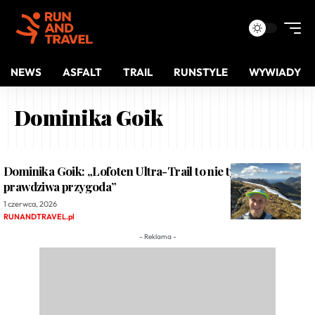
NEWS
ASFALT
TRAIL
RUNSTYLE
WYWIADY
Dominika Goik
Dominika Goik: „Lofoten Ultra-Trail to nie tylko bieg, to
prawdziwa przygoda”
1 czerwca, 2026
RUNANDTRAVEL.pl
- Reklama -