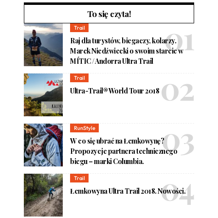
To się czyta!
Trail
Raj dla turystów, biegaczy, kolarzy.
Marek Niedźwiecki o swoim starcie w
MÍTIC / Andorra Ultra Trail
Trail
Ultra-Trail® World Tour 2018
RunStyle
W co się ubrać na Łemkowynę?
Propozycje partnera technicznego
biegu – marki Columbia.
Trail
Łemkowyna Ultra Trail 2018. Nowości.