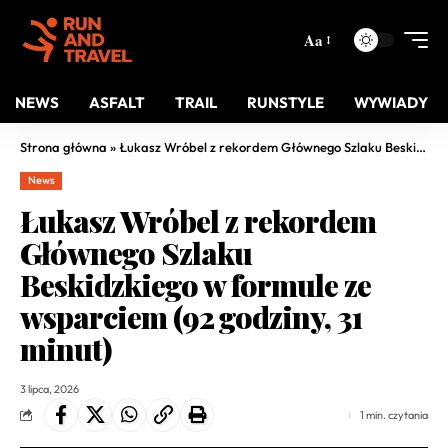
Aa
NEWS
ASFALT
TRAIL
RUNSTYLE
WYWIADY
Strona główna
»
Łukasz Wróbel z rekordem Głównego Szlaku Beskidzkiego w formule ze wsparciem (92 godziny, 31 minut)
News
Łukasz Wróbel z rekordem
Głównego Szlaku
Beskidzkiego w formule ze
wsparciem (92 godziny, 31
minut)
3 lipca, 2026
1 min. czytania