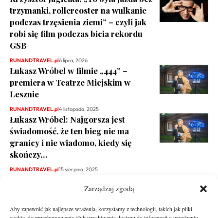
trzymanki, rollercoster na wulkanie
podczas trzęsienia ziemi” – czyli jak
robi się film podczas bicia rekordu
GSB
RUNANDTRAVEL.pl
6 lipca, 2026
Łukasz Wróbel w filmie „444” –
premiera w Teatrze Miejskim w
Lesznie
RUNANDTRAVEL.pl
4 listopada, 2025
Łukasz Wróbel: Najgorsza jest
świadomość, że ten bieg nie ma
granicy i nie wiadomo, kiedy się
skończy…
RUNANDTRAVEL.pl
15 sierpnia, 2025
Zarządzaj zgodą
Aby zapewnić jak najlepsze wrażenia, korzystamy z technologii, takich jak pliki
cookie, do przechowywania i/lub uzyskiwania dostępu do informacji o urządzeniu.