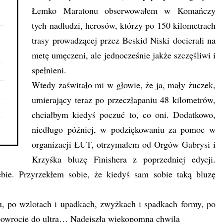
Łemko Maratonu obserwowałem w Komańczy
tych nadludzi, herosów, którzy po 150 kilometrach
trasy prowadzącej przez Beskid Niski docierali na
metę umęczeni, ale jednocześnie jakże szczęśliwi i
spełnieni.
Wtedy zaświtało mi w głowie, że ja, mały żuczek,
umierający teraz po przeczłapaniu 48 kilometrów,
chciałbym kiedyś poczuć to, co oni. Dodatkowo,
niedługo później, w podziękowaniu za pomoc w
organizacji ŁUT, otrzymałem od Orgów Gabrysi i
Krzyśka bluzę Finishera z poprzedniej edycji.
ebie. Przyrzekłem sobie, że kiedyś sam sobie taką bluzę
lu, po wzlotach i upadkach, zwyżkach i spadkach formy, po
powrocie do ultra… Nadejszła wiekopomna chwila