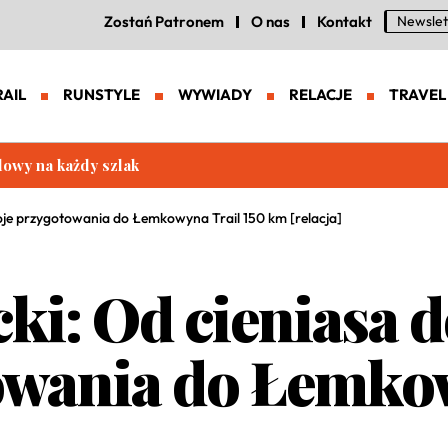
Zostań Patronem
O nas
Kontakt
Newslet
RAIL
RUNSTYLE
WYWIADY
RELACJE
TRAVEL
eneracja zaawansowanych butów trailowych
Moje przygotowania do Łemkowyna Trail 150 km [relacja]
i: Od cieniasa d
owania do Łemkow