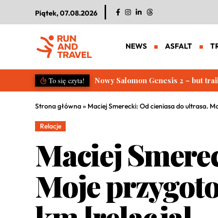
Piątek, 07.08.2026
NEWS
ASFALT
T
Salomon S/LAB Genesis 2. Nowa g
To się czyta!
Strona główna
»
Maciej Smerecki: Od cieniasa do ultrasa. 
Relacje
Maciej Smereck
Moje przygot
km [relacja]