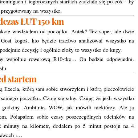
eningach i tegorocznych startach zadziało się po coś – by
ł przygotowany na wszystko.
dczas ŁUT 150 km
cie wiedziałem od początku. Antek? Też super, ale dwie
 Gosi kogoś, kto będzie trzeźwo analizował wszystko na
podejmie decyzję i ogólnie złoży to wszystko do kupy.
śmy wspólnie rowerową R10-tkę… On będzie odpowiedni.
słu.
ed startem
ką Excela, którą sam sobie stworzyłem i którą pieczołowicie
samego początku. Czuję się silny. Czuję, że jeśli wszystko
4 godziny. Ambitnie. WOW, jak mówili niektórzy. Ale ja
ałem. Połapałem sobie czasy poszczególnych odcinków na
2 minuty na kilometr, dodałem po 5 minut postoju na 4
uławach i…