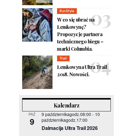
RunStyle
W co się ubrać na
Łemkowynę?
Propozycje partnera
technicznego biegu –
marki Columbia.
Trail
Łemkowyna Ultra Trail
2018. Nowości.
Kalendarz
9 październikagodz.08:00
-
10
PAŹ
9
październikagodz.17:00
Dalmacija Ultra Trail 2026