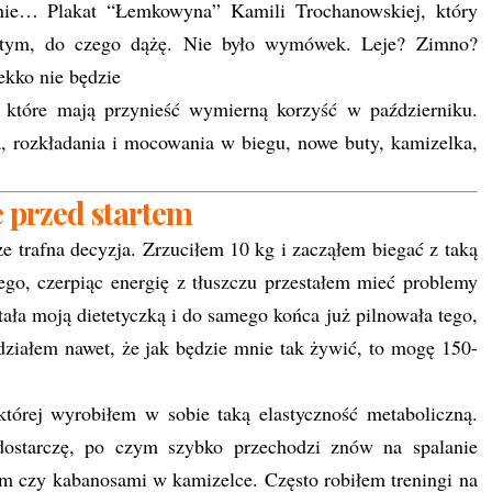
anie… Plakat “Łemkowyna” Kamili Trochanowskiej, który
o tym, do czego dążę. Nie było wymówek. Leje? Zimno?
kko nie będzie
 które mają przynieść wymierną korzyść w październiku.
ia, rozkładania i mocowania w biegu, nowe buty, kamizelka,
 przed startem
e trafna decyzja. Zrzuciłem 10 kg i zacząłem biegać z taką
tego, czerpiąc energię z tłuszczu przestałem mieć problemy
tała moją dietetyczką i do samego końca już pilnowała tego,
wiedziałem nawet, że jak będzie mnie tak żywić, to mogę 150-
tórej wyrobiłem w sobie taką elastyczność metaboliczną.
 dostarczę, po czym szybko przechodzi znów na spalanie
iem czy kabanosami w kamizelce. Często robiłem treningi na