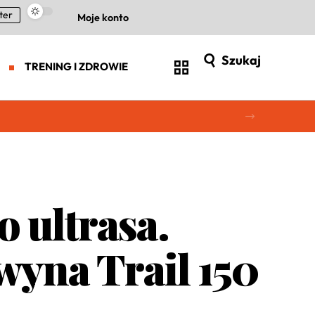
ter
Moje konto
Szukaj
TRENING I ZDROWIE
o ultrasa.
yna Trail 150