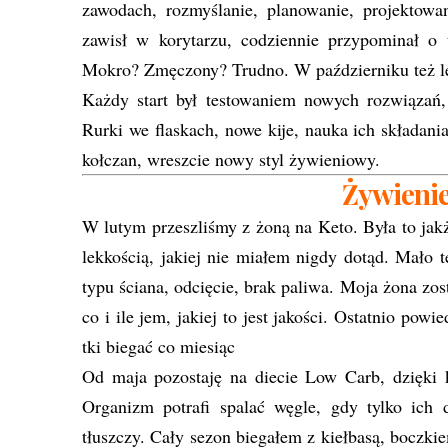
zawodach, rozmyślanie, planowanie, projektow
zawisł w korytarzu, codziennie przypominał 
Mokro? Zmęczony? Trudno. W październiku też le
Każdy start był testowaniem nowych rozwiązań,
Rurki we flaskach, nowe kije, nauka ich składan
kołczan, wreszcie nowy styl żywieniowy.
Żywienie
W lutym przeszliśmy z żoną na Keto. Była to jakż
lekkością, jakiej nie miałem nigdy dotąd. Mało 
typu ściana, odcięcie, brak paliwa. Moja żona zos
co i ile jem, jakiej to jest jakości. Ostatnio po
tki biegać co miesiąc
Od maja pozostaję na diecie Low Carb, dzięki k
Organizm potrafi spalać węgle, gdy tylko ich
tłuszczy. Cały sezon biegałem z kiełbasą, boczk