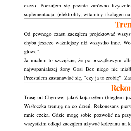
czczo. Poczułem się pewnie zarówno fizycznie
suplementacja (elektrolity, witaminy i kolagen na 
Tre
Od pewnego czasu zacząłem projektować wszystk
chyba jeszcze ważniejszy niż wszystko inne. W
głową”.
Ja miałem to szczęście, że po początkowym ol
najwspanialszej żony Gosi Bez niego nie miał
Przestałem zastanawiać się, “czy ja to zrobię”. Z
Rekon
Trasę od Chyrowej jakoś kojarzyłem (biegłem 
Wisłoczka trenuję na co dzień. Rekonesans pierw
mnie czeka. Gdzie mogę sobie pozwolić na przyc
wszystkim odkąd zacząłem używać kołczanu na kij