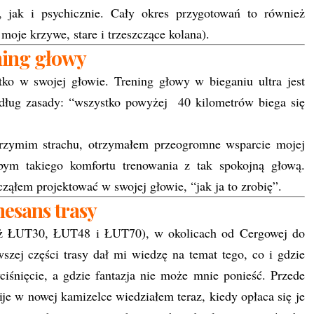
, jak i psychicznie. Cały okres przygotowań to również
moje krzywe, stare i trzeszczące kolana).
ning głowy
o w swojej głowie. Trening głowy w bieganiu ultra jest
edług zasady: “wszystko powyżej 40 kilometrów biega się
brzymim strachu, otrzymałem przeogromne wsparcie mojej
bym takiego komfortu trenowania z tak spokojną głową.
acząłem projektować w swojej głowie, “jak ja to zrobię”.
esans trasy
już ŁUT30, ŁUT48 i ŁUT70), w okolicach od Cergowej do
szej części trasy dał mi wiedzę na temat tego, co i gdzie
iśnięcie, a gdzie fantazja nie może mnie ponieść. Przede
e w nowej kamizelce wiedziałem teraz, kiedy opłaca się je