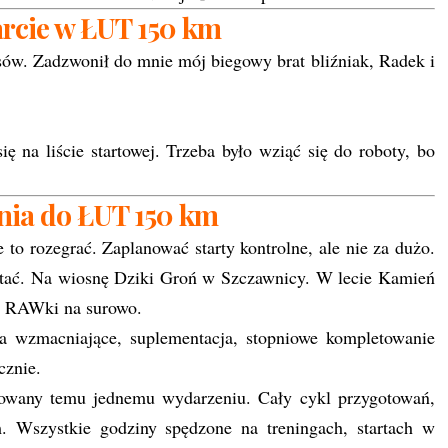
arcie w ŁUT 150 km
isów. Zadzwonił do mnie mój biegowy brat bliźniak, Radek i
”
ię na liście startowej. Trzeba było wziąć się do roboty, bo
nia do ŁUT 150 km
to rozegrać. Zaplanować starty kontrolne, ale nie za dużo.
 stać. Na wiosnę Dziki Groń w Szczawnicy. W lecie Kamień
ach RAWki na surowo.
nia wzmacniające, suplementacja, stopniowe kompletowanie
cznie.
dkowany temu jednemu wydarzeniu. Cały cykl przygotowań,
. Wszystkie godziny spędzone na treningach, startach w