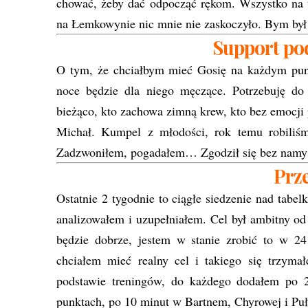
chować, żeby dać odpocząć rękom. Wszystko na tr
na Łemkowynie nic mnie nie zaskoczyło. Bym by
Support po
O tym, że chciałbym mieć Gosię na każdym punk
noce będzie dla niego męczące. Potrzebuję do
bieżąco, kto zachowa zimną krew, kto bez emocji 
Michał. Kumpel z młodości, rok temu robili
Zadzwoniłem, pogadałem… Zgodził się bez namy
Prz
Ostatnie 2 tygodnie to ciągłe siedzenie nad tabel
analizowałem i uzupełniałem. Cel był ambitny od 
będzie dobrze, jestem w stanie zrobić to w 2
chciałem mieć realny cel i takiego się trzym
podstawie treningów, do każdego dodałem po 
punktach, po 10 minut w Bartnem, Chyrowej i P