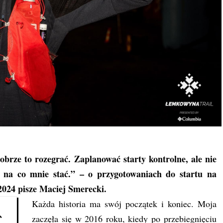
rze to rozegrać. Zaplanować starty kontrolne, ale nie
, na co mnie stać.” – o przygotowaniach do startu na
024 pisze Maciej Smerecki.
Każda historia ma swój początek i koniec. Moja
zaczęła się w 2016 roku, kiedy po przebiegnięciu