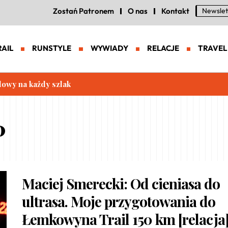
Zostań Patronem
O nas
Kontakt
Newslet
RAIL
RUNSTYLE
WYWIADY
RELACJE
TRAVEL
lowy na każdy szlak
0
Maciej Smerecki: Od cieniasa do
ultrasa. Moje przygotowania do
Łemkowyna Trail 150 km [relacja