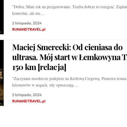
"Dobra. Mam rok na przygotowanie. Trzeba dobrze to rozegrać. Zaplan
kontrolne, ale nie…
2 listopada, 2024
RUNANDTRAVEL.pl
Maciej Smerecki: Od cieniasa do
ultrasa. Mój start w Łemkowyna T
150 km [relacja]
"Zaczynam mordercze podejście na Królową Cergową. Pionowa ściana.
kilometrów w nogach, siły opuszczają,…
2 listopada, 2024
RUNANDTRAVEL.pl