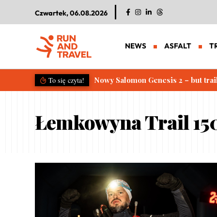
Czwartek, 06.08.2026
NEWS
ASFALT
T
Nowy Salomon Genesis 2 – but trai
To się czyta!
Łemkowyna Trail 15