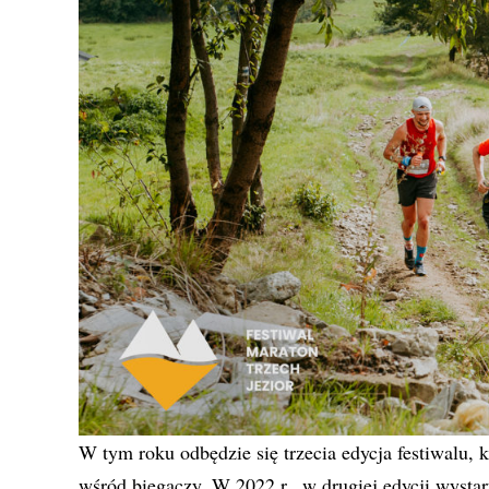
W tym roku odbędzie się trzecia edycja festiwalu,
wśród biegaczy. W 2022 r., w drugiej edycji wysta