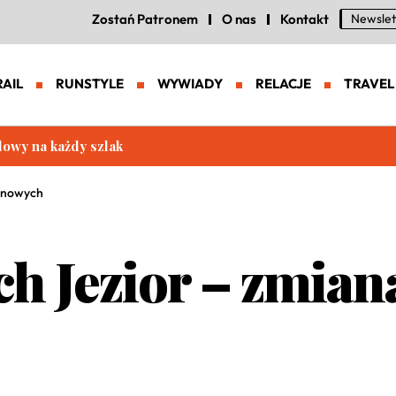
Zostań Patronem
O nas
Kontakt
Newslet
RAIL
RUNSTYLE
WYWIADY
RELACJE
TRAVEL
eneracja zaawansowanych butów trailowych
cenowych
h Jezior – zmia