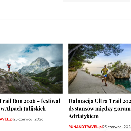
Trail Run 2026 – festiwal
Dalmacija Ultra Trail 202
w Alpach Julijskich
dystansów między górami
Adriatykiem
VEL.pl
25 czerwca, 2026
RUNANDTRAVEL.pl
23 czerwca, 202