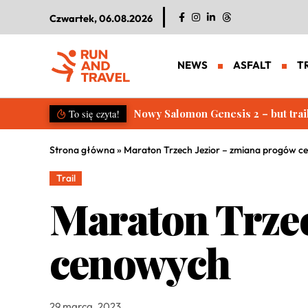
Czwartek, 06.08.2026
NEWS
ASFALT
T
Salomon S/LAB Genesis 2. Nowa g
To się czyta!
Strona główna
»
Maraton Trzech Jezior – zmiana progów 
Trail
Maraton Trzec
cenowych
29 marca, 2023