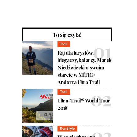
To się czyta!
Trail
Raj dla turystów,
biegaczy, kolarzy. Marek
Niedźwiecki o swoim
starcie w MÍTIC /
Andorra Ultra Trail
Trail
Ultra-Trail® World Tour
2018
RunStyle