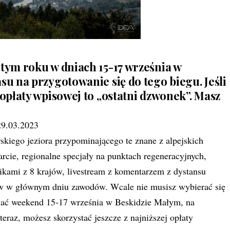
 tym roku w dniach 15-17 września w
su na przygotowanie się do tego biegu. Jeśli
 opłaty wpisowej to „ostatni dzwonek”. Masz
29.03.2023
skiego jeziora przypominającego te znane z alpejskich
rcie, regionalne specjały na punktach regeneracyjnych,
nikami z 8 krajów, livestream z komentarzem z dystansu
ów w głównym dniu zawodów. Wcale nie musisz wybierać się
ować weekend 15-17 września w Beskidzie Małym, na
teraz, możesz skorzystać jeszcze z najniższej opłaty