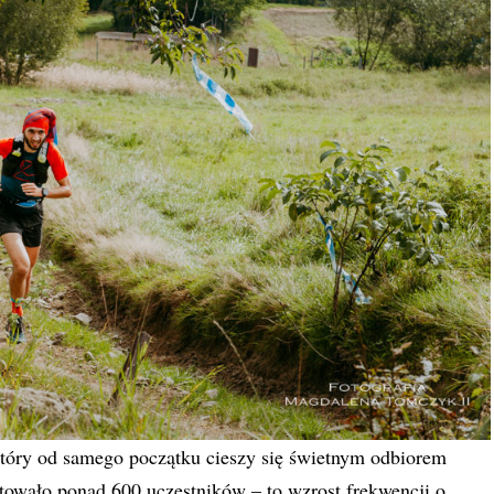
 który od samego początku cieszy się świetnym odbiorem
rtowało ponad 600 uczestników – to wzrost frekwencji o