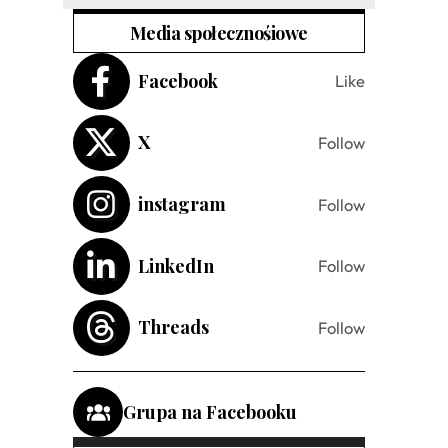
Media społecznośiowe
Facebook
Like
X
Follow
instagram
Follow
LinkedIn
Follow
Threads
Follow
Grupa na Facebooku