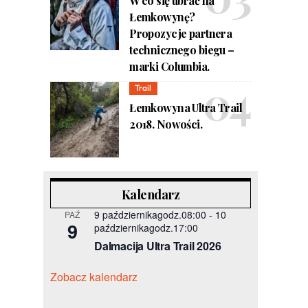
W co się ubrać na
Łemkowynę?
Propozycje partnera
technicznego biegu –
marki Columbia.
Trail
Łemkowyna Ultra Trail
2018. Nowości.
Kalendarz
9 październikagodz.08:00
-
10
PAŹ
9
październikagodz.17:00
Dalmacija Ultra Trail 2026
Zobacz kalendarz