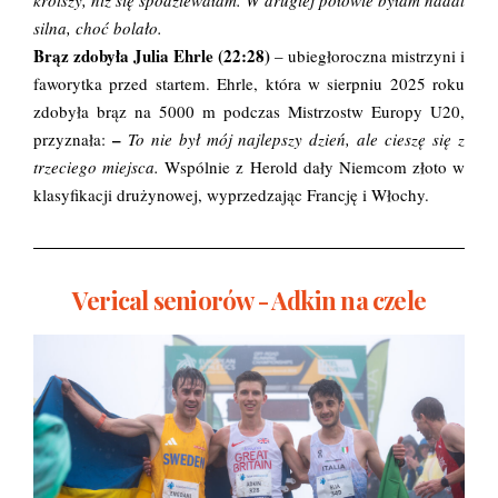
silna, choć bolało.
Brąz zdobyła Julia Ehrle (22:28)
– ubiegłoroczna mistrzyni i
faworytka przed startem. Ehrle, która w sierpniu 2025 roku
zdobyła brąz na 5000 m podczas Mistrzostw Europy U20,
–
przyznała:
To nie był mój najlepszy dzień, ale cieszę się z
trzeciego miejsca.
Wspólnie z Herold dały Niemcom złoto w
klasyfikacji drużynowej, wyprzedzając Francję i Włochy.
Verical seniorów - Adkin na czele