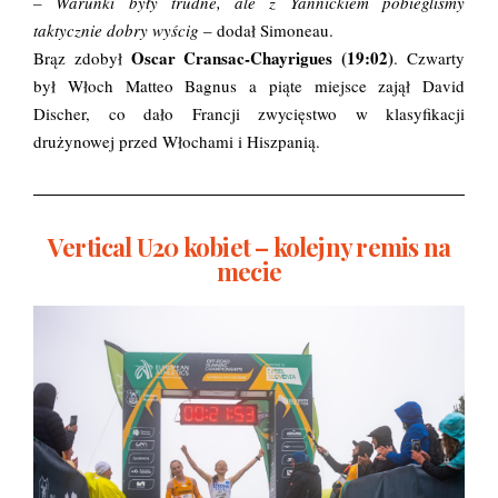
– Warunki były trudne, ale z Yannickiem pobiegliśmy
taktycznie dobry wyścig
– dodał Simoneau.
Oscar Cransac-Chayrigues (19:02)
Brąz zdobył
. Czwarty
był Włoch Matteo Bagnus a piąte miejsce zajął David
Discher, co dało Francji zwycięstwo w klasyfikacji
drużynowej przed Włochami i Hiszpanią.
Vertical U20 kobiet – kolejny remis na
mecie