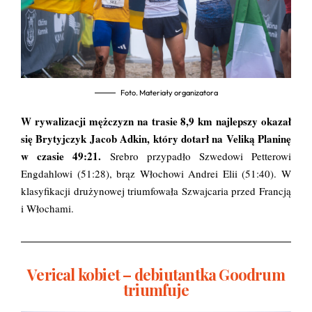
Foto. Materiały organizatora
W rywalizacji mężczyzn na trasie 8,9 km najlepszy okazał
się Brytyjczyk Jacob Adkin, który dotarł na Veliką Planinę
w czasie 49:21.
Srebro przypadło Szwedowi Petterowi
Engdahlowi (51:28), brąz Włochowi Andrei Elii (51:40). W
klasyfikacji drużynowej triumfowała Szwajcaria przed Francją
i Włochami.
Verical kobiet – debiutantka Goodrum
triumfuje