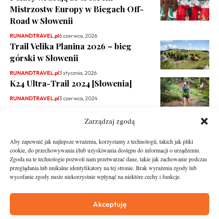
Mistrzostw Europy w Biegach Off-
Road w Słowenii
RUNANDTRAVEL.pl
6 czerwca, 2026
Trail Velika Planina 2026 – bieg
górski w Słowenii
RUNANDTRAVEL.pl
3 stycznia, 2026
K24 Ultra-Trail 2024 [Słowenia]
RUNANDTRAVEL.pl
3 czerwca, 2024
Zarządzaj zgodą
Aby zapewnić jak najlepsze wrażenia, korzystamy z technologii, takich jak pliki
cookie, do przechowywania i/lub uzyskiwania dostępu do informacji o urządzeniu.
Zgoda na te technologie pozwoli nam przetwarzać dane, takie jak zachowanie podczas
przeglądania lub unikalne identyfikatory na tej stronie. Brak wyrażenia zgody lub
wycofanie zgody może niekorzystnie wpłynąć na niektóre cechy i funkcje.
runandtravel.pl - wszelkie prawa zastrzeżone
News
O nas
Akceptuję
Asfalt
Zostań Patronem