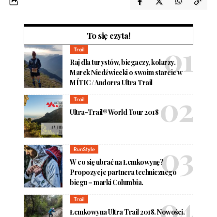
To się czyta!
Trail
Raj dla turystów, biegaczy, kolarzy.
Marek Niedźwiecki o swoim starcie w
MÍTIC / Andorra Ultra Trail
Trail
Ultra-Trail® World Tour 2018
RunStyle
W co się ubrać na Łemkowynę?
Propozycje partnera technicznego
biegu – marki Columbia.
Trail
Łemkowyna Ultra Trail 2018. Nowości.