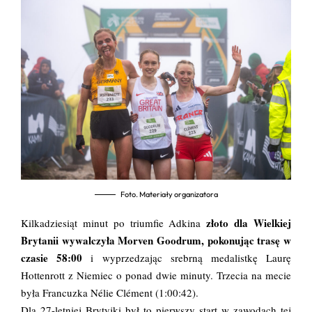
Foto. Materiały organizatora
złoto dla Wielkiej
Kilkadziesiąt minut po triumfie Adkina
Brytanii wywalczyła Morven Goodrum, pokonując trasę w
czasie 58:00
i wyprzedzając srebrną medalistkę Laurę
Hottenrott z Niemiec o ponad dwie minuty. Trzecia na mecie
była Francuzka Nélie Clément (1:00:42).
Dla 27-letniej Brytyjki był to pierwszy start w zawodach tej