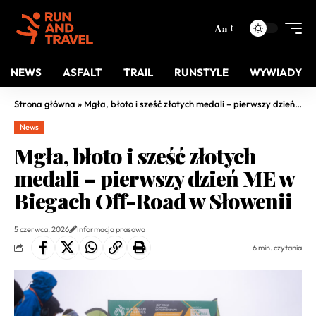
Aa
NEWS
ASFALT
TRAIL
RUNSTYLE
WYWIADY
Strona główna
»
Mgła, błoto i sześć złotych medali – pierwszy dzień ME w Biegach Off-Road w Słowenii
News
Mgła, błoto i sześć złotych
medali – pierwszy dzień ME w
Biegach Off-Road w Słowenii
5 czerwca, 2026
Informacja prasowa
6 min. czytania