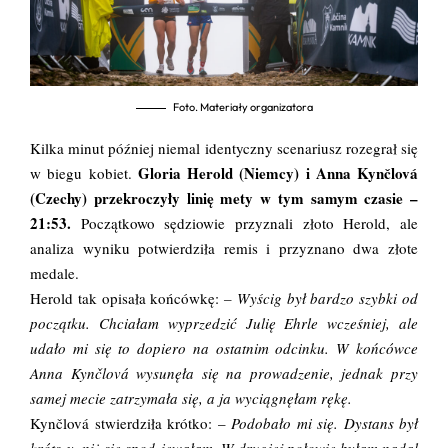
Foto. Materiały organizatora
Kilka minut później niemal identyczny scenariusz rozegrał się
Gloria Herold (Niemcy) i Anna Kynčlová
w biegu kobiet.
(Czechy) przekroczyły linię mety w tym samym czasie –
21:53.
Początkowo sędziowie przyznali złoto Herold, ale
analiza wyniku potwierdziła remis i przyznano dwa złote
medale.
Herold tak opisała końcówkę:
– Wyścig był bardzo szybki od
początku. Chciałam wyprzedzić Julię Ehrle wcześniej, ale
udało mi się to dopiero na ostatnim odcinku. W końcówce
Anna Kynčlová wysunęła się na prowadzenie, jednak przy
samej mecie zatrzymała się, a ja wyciągnęłam rękę.
Kynčlová stwierdziła krótko: –
Podobało mi się. Dystans był
krótszy, niż się spodziewałam. W drugiej połowie byłam nadal