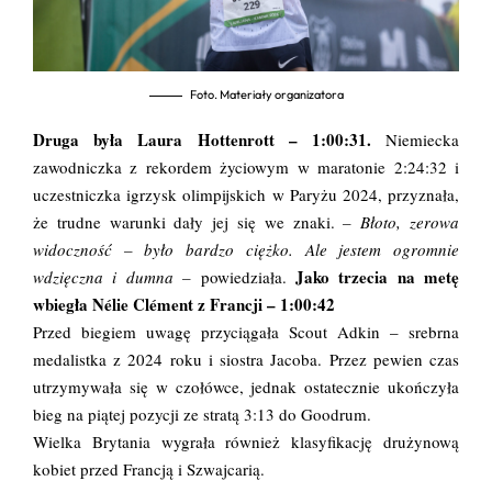
Foto. Materiały organizatora
Druga była Laura Hottenrott –
1:00:31.
Niemiecka
zawodniczka z rekordem życiowym w maratonie 2:24:32 i
uczestniczka igrzysk olimpijskich w Paryżu 2024, przyznała,
że trudne warunki dały jej się we znaki.
– Błoto, zerowa
widoczność – było bardzo ciężko. Ale jestem ogromnie
Jako trzecia na metę
wdzięczna i dumna –
powiedziała.
wbiegła Nélie Clément z Francji – 1:00:42
Przed biegiem uwagę przyciągała Scout Adkin – srebrna
medalistka z 2024 roku i siostra Jacoba. Przez pewien czas
utrzymywała się w czołówce, jednak ostatecznie ukończyła
bieg na piątej pozycji ze stratą 3:13 do Goodrum.
Wielka Brytania wygrała również klasyfikację drużynową
kobiet przed Francją i Szwajcarią.