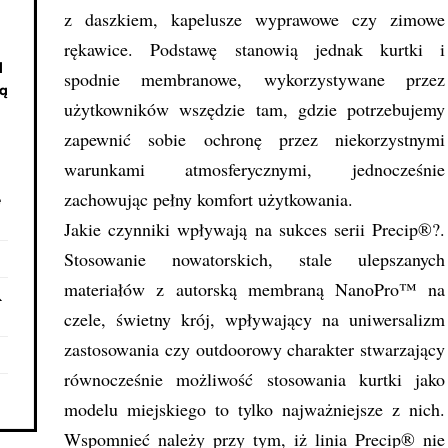
z daszkiem, kapelusze wyprawowe czy zimowe
rękawice. Podstawę stanowią jednak kurtki i
d
spodnie membranowe, wykorzystywane przez
ną
użytkowników wszędzie tam, gdzie potrzebujemy
zapewnić sobie ochronę przez niekorzystnymi
warunkami atmosferycznymi, jednocześnie
zachowując pełny komfort użytkowania.
e
Jakie czynniki wpływają na sukces serii Precip®?.
Stosowanie nowatorskich, stale ulepszanych
materiałów z autorską membraną NanoPro™ na
&
czele, świetny krój, wpływający na uniwersalizm
zastosowania czy outdoorowy charakter stwarzający
równocześnie możliwość stosowania kurtki jako
modelu miejskiego to tylko najważniejsze z nich.
Wspomnieć należy przy tym, iż linia Precip® nie