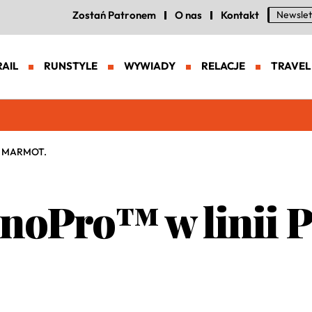
Zostań Patronem
O nas
Kontakt
Newslet
RAIL
RUNSTYLE
WYWIADY
RELACJE
TRAVEL
eneracja zaawansowanych butów trailowych
ki MARMOT.
oPro™ w linii P