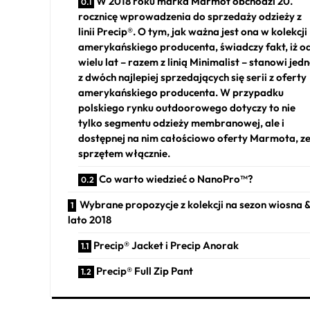
W 2018 roku marka Marmot obchodzi 20.
rocznicę wprowadzenia do sprzedaży odzieży z
linii Precip®. O tym, jak ważna jest ona w kolekcji
amerykańskiego producenta, świadczy fakt, iż o
wielu lat – razem z linią Minimalist – stanowi jed
z dwóch najlepiej sprzedających się serii z oferty
amerykańskiego producenta. W przypadku
polskiego rynku outdoorowego dotyczy to nie
tylko segmentu odzieży membranowej, ale i
dostępnej na nim całościowo oferty Marmota, z
sprzętem włącznie.
Co warto wiedzieć o NanoPro™?
Wybrane propozycje z kolekcji na sezon wiosna 
lato 2018
Precip® Jacket i Precip Anorak
Precip® Full Zip Pant