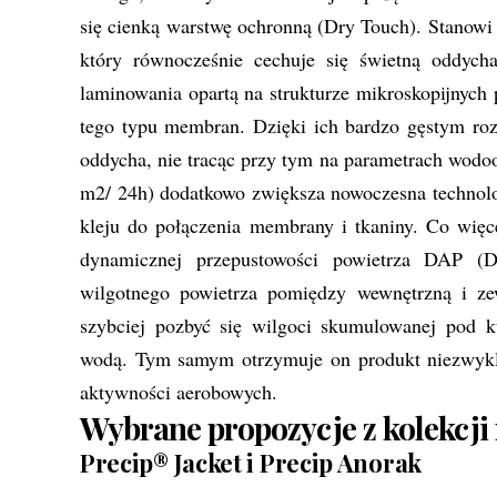
się cienką warstwę ochronną (Dry Touch). Stanowi
który równocześnie cechuje się świetną oddych
laminowania opartą na strukturze mikroskopijnych
tego typu membran. Dzięki ich bardzo gęstym r
oddycha, nie tracąc przy tym na parametrach wod
m2/ 24h) dodatkowo zwiększa nowoczesna technolog
kleju do połączenia membrany i tkaniny. Co wię
dynamicznej przepustowości powietrza DAP (
wilgotnego powietrza pomiędzy wewnętrzną i z
szybciej pozbyć się wilgoci skumulowanej pod k
wodą. Tym samym otrzymuje on produkt niezwykle
aktywności aerobowych.
Wybrane propozycje z kolekcji 
Precip® Jacket i Precip Anorak