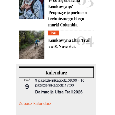
W co się ubrać na
Łemkowynę?
Propozycje partnera
technicznego biegu –
marki Columbia.
Trail
Łemkowyna Ultra Trail
2018. Nowości.
Kalendarz
9 październikagodz.08:00
-
10
PAŹ
9
październikagodz.17:00
Dalmacija Ultra Trail 2026
Zobacz kalendarz