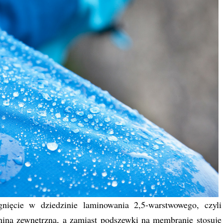
nięcie w dziedzinie laminowania 2,5-warstwowego, czyli
niną zewnętrzną, a zamiast podszewki na membranie stosuje