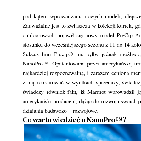
pod kątem wprowadzania nowych modeli, ulepszeń
Zauważalne jest to zwłaszcza w kolekcji kurtek, g
outdoorowych pojawił się nowy model PreCip An
stosunku do wcześniejszego sezonu z 11 do 14 kol
Sukces linii Precip® nie byłby jednak możliw
NanoPro™. Opatentowana przez amerykańską firmę
najbardziej rozpoznawalną, i zarazem cenioną mem
z nią konkurować w wynikach sprzedaży, świadczy
świadczy również fakt, iż Marmot wprowadził j
amerykański producent, dążąc do rozwoju swoich p
działania badawczo – rozwojowe.
Co warto wiedzieć o NanoPro™?