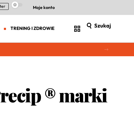
ter
Moje konto
Szukaj
TRENING I ZDROWIE
recip ® marki