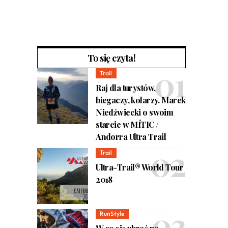
To się czyta!
Trail
Raj dla turystów,
biegaczy, kolarzy. Marek
Niedźwiecki o swoim
starcie w MÍTIC /
Andorra Ultra Trail
Trail
Ultra-Trail® World Tour
2018
RunStyle