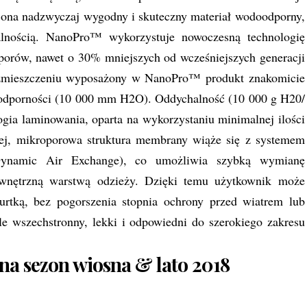
 ona nadzwyczaj wygodny i skuteczny materiał wodoodporny,
alnością. NanoPro™ wykorzystuje nowoczesną technologię
 porów, nawet o 30% mniejszych od wcześniejszych generacji
ozmieszczeniu wyposażony w NanoPro™ produkt znakomicie
oodporności (10 000 mm H2O). Oddychalność (10 000 g H20/
ia laminowania, oparta na wykorzystaniu minimalnej ilości
cej, mikroporowa struktura membrany wiąże się z systemem
Dynamic Air Exchange), co umożliwia szybką wymianę
ewnętrzną warstwą odzieży. Dzięki temu użytkownik może
urtką, bez pogorszenia stopnia ochrony przed wiatrem lub
 wszechstronny, lekki i odpowiedni do szerokiego zakresu
na sezon wiosna & lato 2018