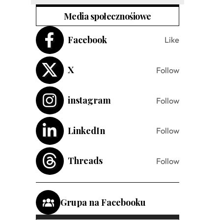
Media społecznośiowe
Facebook
Like
X
Follow
instagram
Follow
LinkedIn
Follow
Threads
Follow
Grupa na Facebooku