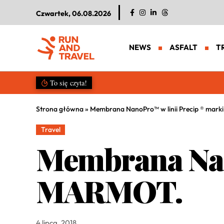
Czwartek, 06.08.2026
NEWS
ASFALT
T
Salomon S/LAB Genesis 2. Nowa g
To się czyta!
Strona główna
»
Membrana NanoPro™ w linii Precip ® mar
Travel
Membrana Nan
MARMOT.
4 lipca, 2018