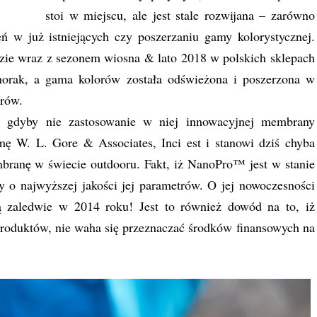
stoi w miejscu, ale jest stale rozwijana – zarówno
 w już istniejących czy poszerzaniu gamy kolorystycznej.
dzie wraz z sezonem wiosna & lato 2018 w polskich sklepach
orak, a gama kolorów została odświeżona i poszerzona w
orów.
y, gdyby nie zastosowanie w niej innowacyjnej membrany
 W. L. Gore & Associates, Inci est i stanowi dziś chyba
branę w świecie outdooru. Fakt, iż NanoPro™ jest w stanie
 o najwyższej jakości jej parametrów. O jej nowoczesności
ą zaledwie w 2014 roku! Jest to również dowód na to, iż
roduktów, nie waha się przeznaczać środków finansowych na