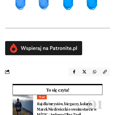
To się czyta!
Trail
Raj dla turystów, biegaczy, kolarzy.
Marek Niedźwiecki o swoim starcie w
MÍTIC / Andorra Ultra Trail