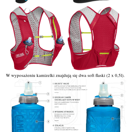
W wyposażeniu kamizelki znajdują się dwa soft flaski (2 x 0,5l).