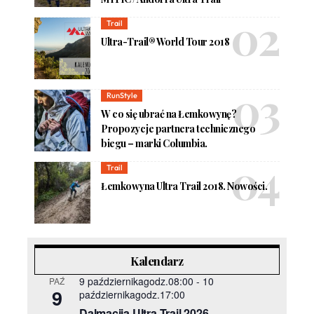
Trail
Ultra-Trail® World Tour 2018
RunStyle
W co się ubrać na Łemkowynę?
Propozycje partnera technicznego
biegu – marki Columbia.
Trail
Łemkowyna Ultra Trail 2018. Nowości.
Kalendarz
9 październikagodz.08:00
-
10
PAŹ
9
październikagodz.17:00
Dalmacija Ultra Trail 2026