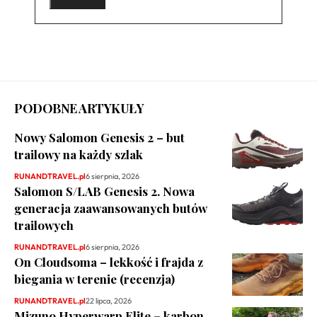
PODOBNE ARTYKUŁY
Nowy Salomon Genesis 2 – but
trailowy na każdy szlak
RUNANDTRAVEL.pl
6 sierpnia, 2026
Salomon S/LAB Genesis 2. Nowa
generacja zaawansowanych butów
trailowych
RUNANDTRAVEL.pl
6 sierpnia, 2026
On Cloudsoma – lekkość i frajda z
biegania w terenie (recenzja)
RUNANDTRAVEL.pl
22 lipca, 2026
Mizuno Hyperwarp Elite – karbon,