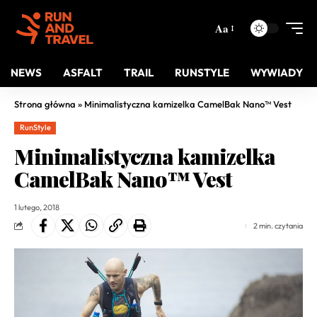
Aa
NEWS
ASFALT
TRAIL
RUNSTYLE
WYWIADY
Strona główna
»
Minimalistyczna kamizelka CamelBak Nano™ Vest
RunStyle
Minimalistyczna kamizelka
CamelBak Nano™ Vest
1 lutego, 2018
2 min. czytania