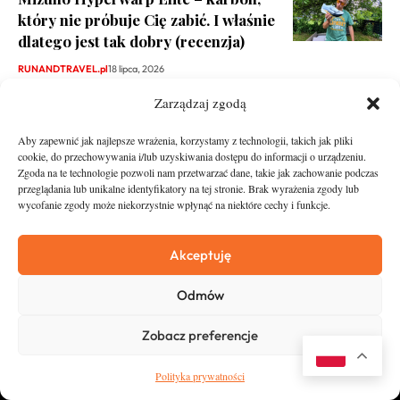
który nie próbuje Cię zabić. I właśnie
dlatego jest tak dobry (recenzja)
RUNANDTRAVEL.pl
18 lipca, 2026
Zarządzaj zgodą
Aby zapewnić jak najlepsze wrażenia, korzystamy z technologii, takich jak pliki
cookie, do przechowywania i/lub uzyskiwania dostępu do informacji o urządzeniu.
Zgoda na te technologie pozwoli nam przetwarzać dane, takie jak zachowanie podczas
przeglądania lub unikalne identyfikatory na tej stronie. Brak wyrażenia zgody lub
wycofanie zgody może niekorzystnie wpłynąć na niektóre cechy i funkcje.
runandtravel.pl - wszelkie prawa zastrzeżone
News
O nas
Akceptuję
Asfalt
Zostań Patronem
Odmów
Trail
Kontakt
Wywiady
Newsletter
Zobacz preferencje
RunStyle
Polityka prywatności
Polityka prywatności