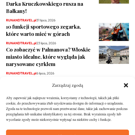
Darka Kruczkowskiego rusza na
Bałkany!
RUNANDTRAVEL.pl
31 lipca, 2026
10 funkcji sportowego zegarka,
które warto mieć w górach
RUNANDTRAVEL.pl
23 lipca, 2026
Co zobaczyć w Palmanova? Włoskie
miasto idealne, które wygląda jak
narysowane cyrklem
RUNANDTRAVEL.pl
6 lipca, 2026
Zarządzaj zgodą
Aby zapewnić jak najlepsze wrażenia, korzystamy z technologii, takich jak pliki
cookie, do przechowywania i/lub uzyskiwania dostępu do informacji o urządzeniu.
Zgoda na te technologie pozwoli nam przetwarzać dane, takie jak zachowanie podczas
przeglądania lub unikalne identyfikatory na tej stronie. Brak wyrażenia zgody lub
wycofanie zgody może niekorzystnie wpłynąć na niektóre cechy i funkcje.
runandtravel.pl - wszelkie prawa zastrzeżone
News
O nas