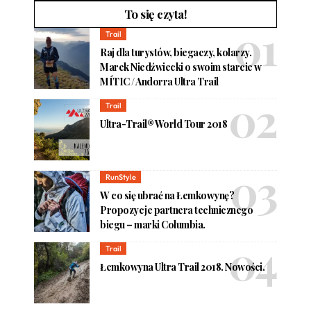
To się czyta!
Trail
Raj dla turystów, biegaczy, kolarzy.
Marek Niedźwiecki o swoim starcie w
MÍTIC / Andorra Ultra Trail
Trail
Ultra-Trail® World Tour 2018
RunStyle
W co się ubrać na Łemkowynę?
Propozycje partnera technicznego
biegu – marki Columbia.
Trail
Łemkowyna Ultra Trail 2018. Nowości.