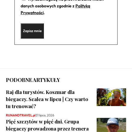
danych osobowych zgodnie z
Polityką
Prywatności
.
PODOBNE ARTYKUŁY
Raj dla turystów. Koszmar dla
biegaczy. Scalea w lipcu | Czy warto
tu trenować?
RUNANDTRAVEL.pl
31 lipca, 2026
Pięć szczytów w pięć dni. Grupa
biegaczy prowadzona przez trenera