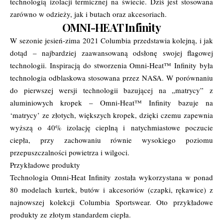
technologią izolacji termicznej na świecie. Dziś jest stosowana
zarówno w odzieży, jak i butach oraz akcesoriach.
OMNI-HEAT Infinity
W sezonie jesień-zima 2021 Columbia przedstawia kolejną, i jak
dotąd – najbardziej zaawansowaną odsłonę swojej flagowej
technologii. Inspiracją do stworzenia Omni-Heat™ Infinity była
technologia odblaskowa stosowana przez NASA. W porównaniu
do pierwszej wersji technologii bazującej na „matrycy” z
aluminiowych kropek – Omni-Heat™ Infinity bazuje na
‘matrycy’ ze złotych, większych kropek, dzięki czemu zapewnia
wyższą o 40% izolację cieplną i natychmiastowe poczucie
ciepła, przy zachowaniu równie wysokiego poziomu
przepuszczalności powietrza i wilgoci.
Przykładowe produkty
Technologia Omni-Heat Infinity została wykorzystana w ponad
80 modelach kurtek, butów i akcesoriów (czapki, rękawice) z
najnowszej kolekcji Columbia Sportswear. Oto przykładowe
produkty ze złotym standardem ciepła.