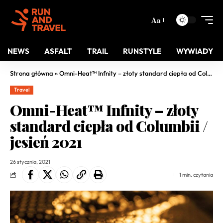
Aa
NEWS
ASFALT
TRAIL
RUNSTYLE
WYWIADY
Strona główna
»
Omni-Heat™ Infnity – złoty standard ciepła od Columbii / jesień 2021
Travel
Omni-Heat™ Infnity – złoty
standard ciepła od Columbii /
jesień 2021
26 stycznia, 2021
1 min. czytania