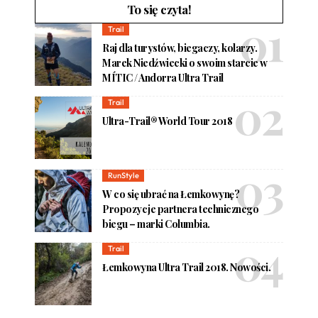
To się czyta!
Trail
Raj dla turystów, biegaczy, kolarzy.
Marek Niedźwiecki o swoim starcie w
MÍTIC / Andorra Ultra Trail
Trail
Ultra-Trail® World Tour 2018
RunStyle
W co się ubrać na Łemkowynę?
Propozycje partnera technicznego
biegu – marki Columbia.
Trail
Łemkowyna Ultra Trail 2018. Nowości.