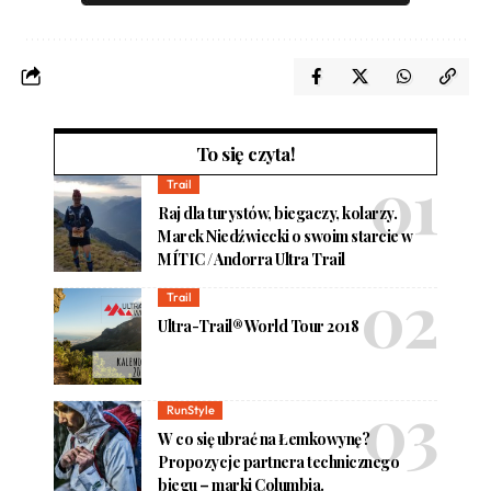
To się czyta!
Trail
Raj dla turystów, biegaczy, kolarzy.
Marek Niedźwiecki o swoim starcie w
MÍTIC / Andorra Ultra Trail
Trail
Ultra-Trail® World Tour 2018
RunStyle
W co się ubrać na Łemkowynę?
Propozycje partnera technicznego
biegu – marki Columbia.