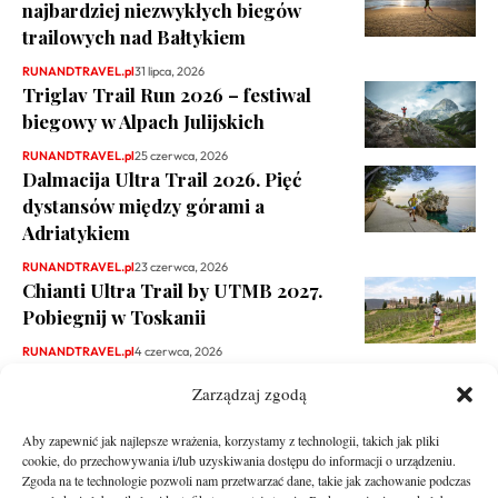
najbardziej niezwykłych biegów
trailowych nad Bałtykiem
RUNANDTRAVEL.pl
31 lipca, 2026
Triglav Trail Run 2026 – festiwal
biegowy w Alpach Julijskich
RUNANDTRAVEL.pl
25 czerwca, 2026
Dalmacija Ultra Trail 2026. Pięć
dystansów między górami a
Adriatykiem
RUNANDTRAVEL.pl
23 czerwca, 2026
Chianti Ultra Trail by UTMB 2027.
Pobiegnij w Toskanii
RUNANDTRAVEL.pl
4 czerwca, 2026
Zarządzaj zgodą
Aby zapewnić jak najlepsze wrażenia, korzystamy z technologii, takich jak pliki
cookie, do przechowywania i/lub uzyskiwania dostępu do informacji o urządzeniu.
Zgoda na te technologie pozwoli nam przetwarzać dane, takie jak zachowanie podczas