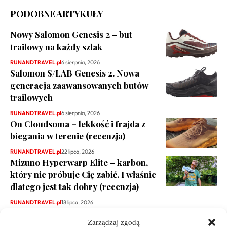
PODOBNE ARTYKUŁY
Nowy Salomon Genesis 2 – but
trailowy na każdy szlak
RUNANDTRAVEL.pl
6 sierpnia, 2026
Salomon S/LAB Genesis 2. Nowa
generacja zaawansowanych butów
trailowych
RUNANDTRAVEL.pl
6 sierpnia, 2026
On Cloudsoma – lekkość i frajda z
biegania w terenie (recenzja)
RUNANDTRAVEL.pl
22 lipca, 2026
Mizuno Hyperwarp Elite – karbon,
który nie próbuje Cię zabić. I właśnie
dlatego jest tak dobry (recenzja)
RUNANDTRAVEL.pl
18 lipca, 2026
Zarządzaj zgodą