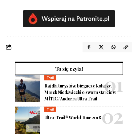
To się czyta!
Trail
Raj dla turystów, biegaczy, kolarzy.
Marek Niedźwiecki o swoim starcie w
MÍTIC / Andorra Ultra Trail
Trail
Ultra-Trail® World Tour 2018