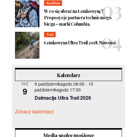
RunStyle
W co się ubrać na Łemkowynę?
Propozycje partnera technicznego
biegu – marki Columbia.
Trail
Łemkowyna Ultra Trail 2018. Nowości.
Kalendarz
9 październikagodz.08:00
-
10
PAŹ
9
październikagodz.17:00
Dalmacija Ultra Trail 2026
Zobacz kalendarz
Media społecznośiowe