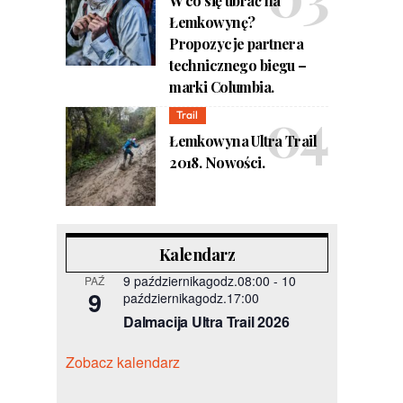
W co się ubrać na
Łemkowynę?
Propozycje partnera
technicznego biegu –
marki Columbia.
Trail
Łemkowyna Ultra Trail
2018. Nowości.
Kalendarz
9 październikagodz.08:00
-
10
PAŹ
9
październikagodz.17:00
Dalmacija Ultra Trail 2026
Zobacz kalendarz