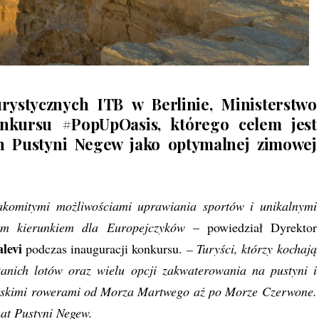
rystycznych ITB w Berlinie, Ministerstwo
konkursu #PopUpOasis, którego celem jest
ch Pustyni Negew jako optymalnej zimowej
akomitymi możliwościami uprawiania sportów i unikalnymi
wym kierunkiem dla Europejczyków
– powiedział Dyrektor
levi
podczas inauguracji konkursu.
– Turyści, którzy kochają
tanich lotów oraz wielu opcji zakwaterowania na pustyni i
górskimi rowerami od Morza Martwego aż po Morze Czerwone.
at Pustyni Negew.