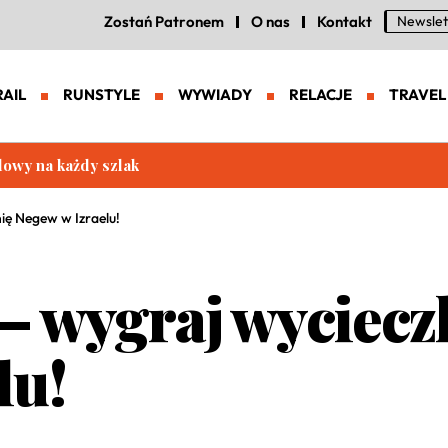
Zostań Patronem
O nas
Kontakt
Newslet
RAIL
RUNSTYLE
WYWIADY
RELACJE
TRAVEL
eneracja zaawansowanych butów trailowych
ię Negew w Izraelu!
 wygraj wyciecz
lu!