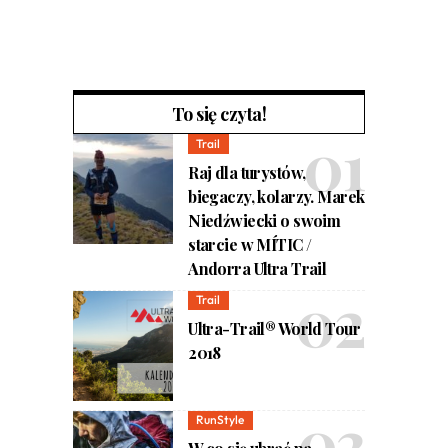
To się czyta!
Trail
Raj dla turystów,
biegaczy, kolarzy. Marek
Niedźwiecki o swoim
starcie w MÍTIC /
Andorra Ultra Trail
Trail
Ultra-Trail® World Tour
2018
RunStyle