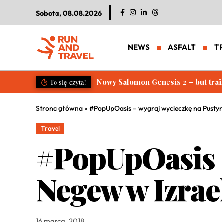
Sobota, 08.08.2026
NEWS
ASFALT
T
Salomon S/LAB Genesis 2. Nowa g
To się czyta!
Strona główna
»
#PopUpOasis – wygraj wycieczkę na Pustyn
Travel
#PopUpOasis –
Negew w Izrae
16 marca, 2018