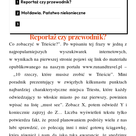
Reportaż czy przewodnik?
Mołdawia. Państwo niekonieczne
Reportaż czy przewodnik?
Co zobaczyć w Trieście?”. Po wpisaniu tej frazy w jedną z
najpopularniejszych wyszukiwarek internetowych,
w wynikach na pierwszej stronie pojawi się link do materiału
opublikowanego na naszym portalu www.runandtravel.pl –
„10 rzeczy, które musisz zrobić w Trieście”. Mini
poradnik prezentujący w zwięzłych kilkunastu punktach
najbardziej charakterystyczne miejsca Triestu, które każdy
odwiedzający to włoskie miasto po raz pierwszy, powinien
wpisać na listę „must see”. Zobacz X, potem odwiedź Y i
koniecznie zajrzyj do Z… Liczba wyświetleń tekstu tylko
potwierdza fakt, że przed planowaniem podróży wielu z nas
lubi sprawdzić, co polecają inni i mieć gotową ściągawkę,
która również i nam da jako taką gwarancję, że spędzimy