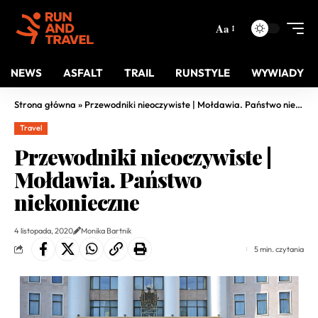
Aa
NEWS
ASFALT
TRAIL
RUNSTYLE
WYWIADY
Strona główna
»
Przewodniki nieoczywiste | Mołdawia. Państwo niekonieczne
Travel
Przewodniki nieoczywiste |
Mołdawia. Państwo
niekonieczne
4 listopada, 2020
Monika Bartnik
5 min. czytania