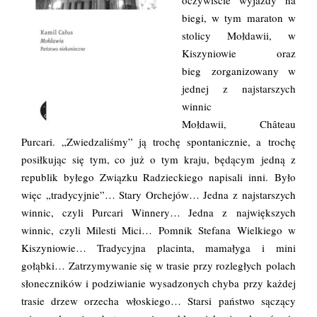
oczywiście wyjazdy na
biegi, w tym maraton w
stolicy Mołdawii, w
Kiszyniowie oraz
bieg zorganizowany w
jednej z najstarszych
winnic
Mołdawii, Château
Purcari. „Zwiedzaliśmy” ją trochę spontanicznie, a trochę
posiłkując się tym, co już o tym kraju, będącym jedną z
republik byłego Związku Radzieckiego napisali inni. Było
więc „tradycyjnie”… Stary Orchejów… Jedna z najstarszych
winnic, czyli Purcari Winnery… Jedna z największych
winnic, czyli Milesti Mici… Pomnik Stefana Wielkiego w
Kiszyniowie… Tradycyjna placinta, mamałyga i mini
gołąbki… Zatrzymywanie się w trasie przy rozległych polach
słoneczników i podziwianie wysadzonych chyba przy każdej
trasie drzew orzecha włoskiego… Starsi państwo sączący