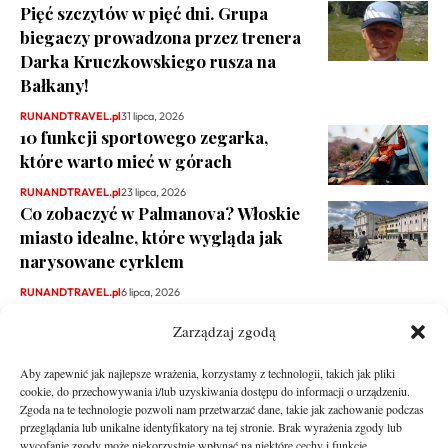
Pięć szczytów w pięć dni. Grupa
biegaczy prowadzona przez trenera
Darka Kruczkowskiego rusza na
Bałkany!
RUNANDTRAVEL.pl
31 lipca, 2026
10 funkcji sportowego zegarka,
które warto mieć w górach
RUNANDTRAVEL.pl
23 lipca, 2026
Co zobaczyć w Palmanova? Włoskie
miasto idealne, które wygląda jak
narysowane cyrklem
RUNANDTRAVEL.pl
6 lipca, 2026
Zarządzaj zgodą
Aby zapewnić jak najlepsze wrażenia, korzystamy z technologii, takich jak pliki
cookie, do przechowywania i/lub uzyskiwania dostępu do informacji o urządzeniu.
Zgoda na te technologie pozwoli nam przetwarzać dane, takie jak zachowanie podczas
przeglądania lub unikalne identyfikatory na tej stronie. Brak wyrażenia zgody lub
wycofanie zgody może niekorzystnie wpłynąć na niektóre cechy i funkcje.