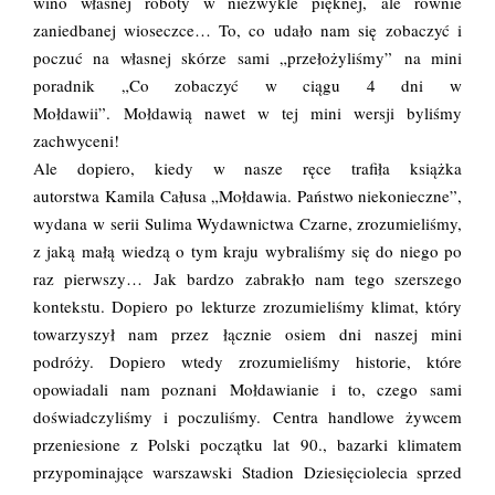
wino własnej roboty w niezwykle pięknej, ale równie
zaniedbanej wioseczce… To, co udało nam się zobaczyć i
poczuć na własnej skórze sami „przełożyliśmy” na mini
poradnik „Co zobaczyć w ciągu 4 dni w
Mołdawii”. Mołdawią nawet w tej mini wersji byliśmy
zachwyceni!
Ale dopiero, kiedy w nasze ręce trafiła książka
autorstwa Kamila Całusa „Mołdawia. Państwo niekonieczne”,
wydana w serii Sulima Wydawnictwa Czarne, zrozumieliśmy,
z jaką małą wiedzą o tym kraju wybraliśmy się do niego po
raz pierwszy… Jak bardzo zabrakło nam tego szerszego
kontekstu. Dopiero po lekturze zrozumieliśmy klimat, który
towarzyszył nam przez łącznie osiem dni naszej mini
podróży. Dopiero wtedy zrozumieliśmy historie, które
opowiadali nam poznani Mołdawianie i to, czego sami
doświadczyliśmy i poczuliśmy. Centra handlowe żywcem
przeniesione z Polski początku lat 90., bazarki klimatem
przypominające warszawski Stadion Dziesięciolecia sprzed