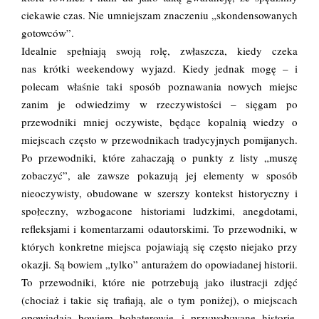
ciekawie czas. Nie umniejszam znaczeniu „skondensowanych
gotowców”.
Idealnie spełniają swoją rolę, zwłaszcza, kiedy czeka
nas krótki weekendowy wyjazd. Kiedy jednak mogę – i
polecam właśnie taki sposób poznawania nowych miejsc
zanim je odwiedzimy w rzeczywistości – sięgam po
przewodniki mniej oczywiste, będące kopalnią wiedzy o
miejscach często w przewodnikach tradycyjnych pomijanych.
Po przewodniki, które zahaczają o punkty z listy „muszę
zobaczyć”, ale zawsze pokazują jej elementy w sposób
nieoczywisty, obudowane w szerszy kontekst historyczny i
społeczny, wzbogacone historiami ludzkimi, anegdotami,
refleksjami i komentarzami odautorskimi. To przewodniki, w
których konkretne miejsca pojawiają się często niejako przy
okazji. Są bowiem „tylko” anturażem do opowiadanej historii.
To przewodniki, które nie potrzebują jako ilustracji zdjęć
(chociaż i takie się trafiają, ale o tym poniżej), o miejscach
opowiadają bowiem bohaterowie i przywoływane historie.