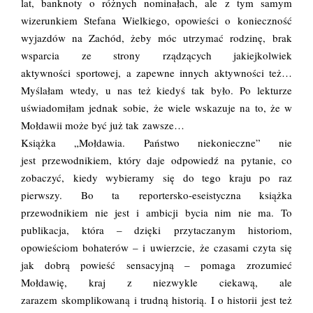
lat, banknoty o różnych nominałach, ale z tym samym
wizerunkiem Stefana Wielkiego, opowieści o konieczność
wyjazdów na Zachód, żeby móc utrzymać rodzinę, brak
wsparcia ze strony rządzących jakiejkolwiek
aktywności sportowej, a zapewne innych aktywności też…
Myślałam wtedy, u nas też kiedyś tak było. Po lekturze
uświadomiłam jednak sobie, że wiele wskazuje na to, że w
Mołdawii może być już tak zawsze…
Książka „Mołdawia. Państwo niekonieczne” nie
jest przewodnikiem, który daje odpowiedź na pytanie, co
zobaczyć, kiedy wybieramy się do tego kraju po raz
pierwszy. Bo ta reportersko-eseistyczna książka
przewodnikiem nie jest i ambicji bycia nim nie ma. To
publikacja, która – dzięki przytaczanym historiom,
opowieściom bohaterów – i uwierzcie, że czasami czyta się
jak dobrą powieść sensacyjną – pomaga zrozumieć
Mołdawię, kraj z niezwykle ciekawą, ale
zarazem skomplikowaną i trudną historią. I o historii jest też