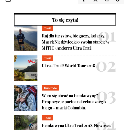
To się czyta!
Trail
Raj dla turystów, biegaczy, kolarzy.
Marek Niedźwiecki o swoim starcie w
MÍTIC / Andorra Ultra Trail
Trail
Ultra-Trail® World Tour 2018
RunStyle
W co się ubrać na Łemkowynę?
Propozycje partnera technicznego
biegu – marki Columbia.
Trail
Łemkowyna Ultra Trail 2018. Nowości.