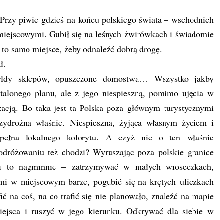
zy piwie gdzieś na końcu polskiego świata – wschodnich
 miejscowymi. Gubił się na leśnych żwirówkach i świadomie
 to samo miejsce, żeby odnaleźć dobrą drogę.
ł.
zyldy sklepów, opuszczone domostwa… Wszystko jakby
talonego planu, ale z jego niespieszną, pomimo ujęcia w
zacją. Bo taka jest ta Polska poza głównym turystycznymi
rzydrożna właśnie. Niespieszna, żyjąca własnym życiem i
ełna lokalnego kolorytu. A czyż nie o ten właśnie
odróżowaniu też chodzi? Wyruszając poza polskie granice
i to nagminnie – zatrzymywać w małych wioseczkach,
ami w miejscowym barze, pogubić się na krętych uliczkach
afić na coś, na co trafić się nie planowało, znaleźć na mapie
iejsca i ruszyć w jego kierunku. Odkrywać dla siebie w