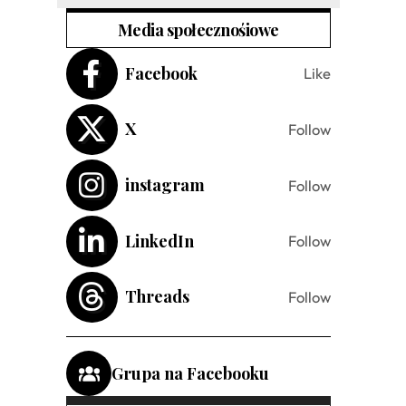
Media społecznośiowe
Facebook
Like
X
Follow
instagram
Follow
LinkedIn
Follow
Threads
Follow
Grupa na Facebooku