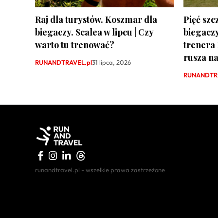
Raj dla turystów. Koszmar dla
Pięć szc
biegaczy. Scalea w lipcu | Czy
biegacz
warto tu trenować?
trenera
rusza na
RUNANDTRAVEL.pl
31 lipca, 2026
RUNANDTRA
runandtravel.pl - wszelkie prawa zastrzeżone