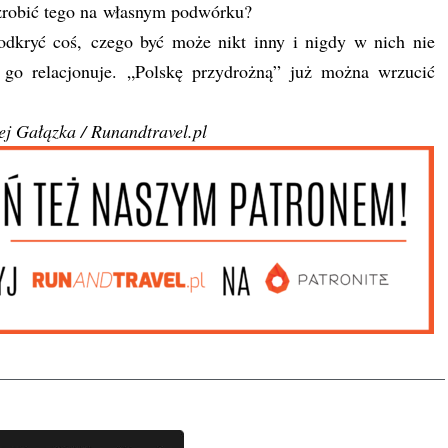
e zrobić tego na własnym podwórku?
odkryć coś, czego być może nikt inny i nigdy w nich nie
 go relacjonuje. „Polskę przydrożną” już można wrzucić
ej Gałązka / Runandtravel.pl