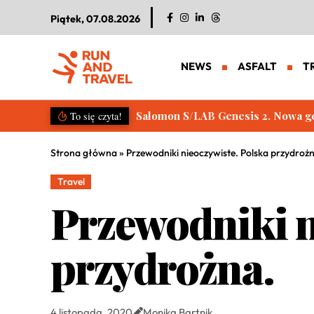
Piątek, 07.08.2026
NEWS
ASFALT
T
Salomon S/LAB Genesis 2. Nowa g
To się czyta!
Strona główna
»
Przewodniki nieoczywiste. Polska przydroż
Travel
Przewodniki n
przydrożna.
4 listopada, 2020
Monika Bartnik