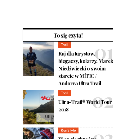
To się czyta!
Trail
Raj dla turystów,
biegaczy, kolarzy. Marek
Niedźwiecki o swoim
starcie w MÍTIC /
Andorra Ultra Trail
Trail
Ultra-Trail® World Tour
2018
RunStyle