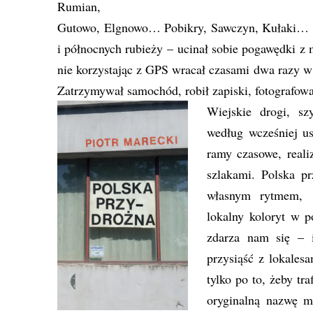
Rumian,
Gutowo, Elgnowo… Pobikry, Sawczyn, Kułaki… Pr
i północnych rubieży – ucinał sobie pogawędki z
nie korzystając z GPS wracał czasami dwa razy w
Zatrzymywał samochód, robił zapiski, fotografowa
Wiejskie drogi, s
według wcześniej us
ramy czasowe, reali
szlakami. Polska p
własnym rytmem, p
lokalny koloryt w p
zdarza nam się – 
przysiąść z lokales
tylko po to, żeby tr
oryginalną nazwę m