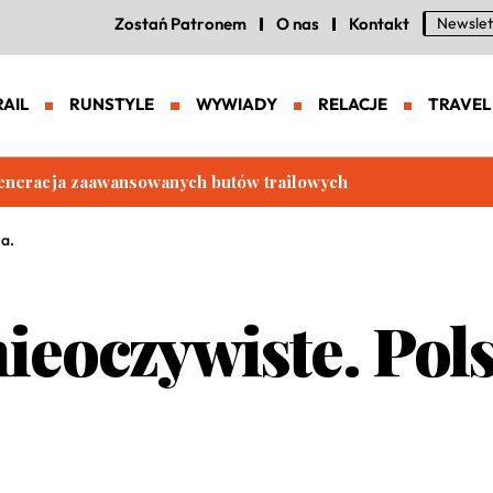
Zostań Patronem
O nas
Kontakt
Newslet
RAIL
RUNSTYLE
WYWIADY
RELACJE
TRAVEL
eneracja zaawansowanych butów trailowych
na.
ieoczywiste. Pol