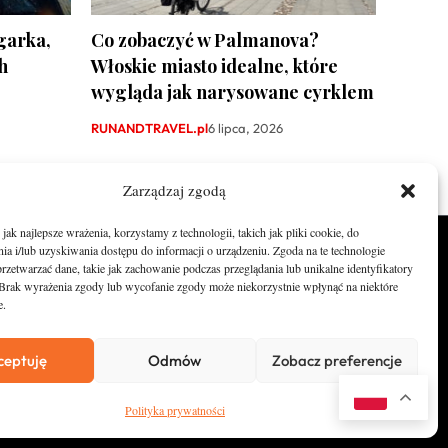
garka,
Co zobaczyć w Palmanova?
h
Włoskie miasto idealne, które
wygląda jak narysowane cyrklem
RUNANDTRAVEL.pl
6 lipca, 2026
Zarządzaj zgodą
ak najlepsze wrażenia, korzystamy z technologii, takich jak pliki cookie, do
a i/lub uzyskiwania dostępu do informacji o urządzeniu. Zgoda na te technologie
O nas
rzetwarzać dane, takie jak zachowanie podczas przeglądania lub unikalne identyfikatory
e. Brak wyrażenia zgody lub wycofanie zgody może niekorzystnie wpłynąć na niektóre
Zostań Patronem
e.
Kontakt
ceptuję
Odmów
Zobacz preferencje
Newsletter
Polityka prywatności
Polityka prywatności