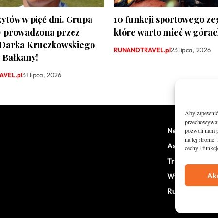
zytów w pięć dni. Grupa
10 funkcji sportowego ze
y prowadzona przez
które warto mieć w górac
 Darka Kruczkowskiego
RUNANDTRAVEL.pl
23 lipca, 2026
 Bałkany!
VEL.pl
31 lipca, 2026
Aby zapewnić j
przechowywani
News
pozwoli nam p
na tej stroni
Asfalt
cechy i funkcj
Trail
Ak
Wywiady
RunStyle