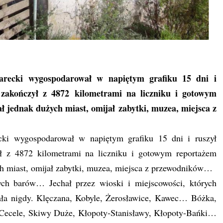
Marecki wygospodarował w napiętym grafiku 15 dni i
zakończył z 4872 kilometrami na liczniku i gotowym
 jednak dużych miast, omijał zabytki, muzea, miejsca z
ecki wygospodarował w napiętym grafiku 15 dni i ruszył
 z 4872 kilometrami na liczniku i gotowym reportażem
h miast, omijał zabytki, muzea, miejsca z przewodników…
nych barów… Jechał przez wioski i miejscowości, których
ała nigdy. Klęczana, Kobyle, Żerosławice, Kawec… Bóżka,
ecele, Skiwy Duże, Kłopoty-Stanisławy, Kłopoty-Bańki…