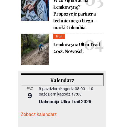
W co się ubrać na
Łemkowynę?
Propozycje partnera
technicznego biegu –
marki Columbia.
Trail
Łemkowyna Ultra Trail
2018. Nowości.
Kalendarz
9 październikagodz.08:00
-
10
PAŹ
9
październikagodz.17:00
Dalmacija Ultra Trail 2026
Zobacz kalendarz