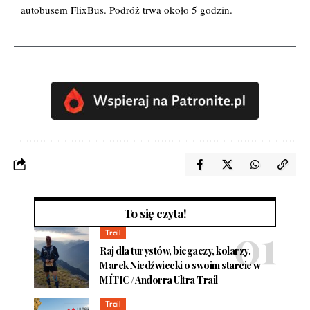
autobusem FlixBus.
Podróż trwa około 5 godzin.
To się czyta!
Trail
Raj dla turystów, biegaczy, kolarzy.
Marek Niedźwiecki o swoim starcie w
MÍTIC / Andorra Ultra Trail
Trail