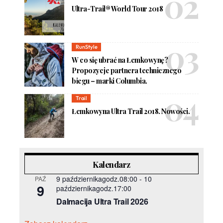
Ultra-Trail® World Tour 2018
RunStyle
W co się ubrać na Łemkowynę?
Propozycje partnera technicznego
biegu – marki Columbia.
Trail
Łemkowyna Ultra Trail 2018. Nowości.
Kalendarz
9 październikagodz.08:00
-
10
PAŹ
9
październikagodz.17:00
Dalmacija Ultra Trail 2026