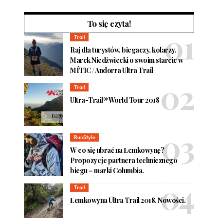
To się czyta!
Trail
Raj dla turystów, biegaczy, kolarzy.
Marek Niedźwiecki o swoim starcie w
MÍTIC / Andorra Ultra Trail
Trail
Ultra-Trail® World Tour 2018
RunStyle
W co się ubrać na Łemkowynę?
Propozycje partnera technicznego
biegu – marki Columbia.
Trail
Łemkowyna Ultra Trail 2018. Nowości.