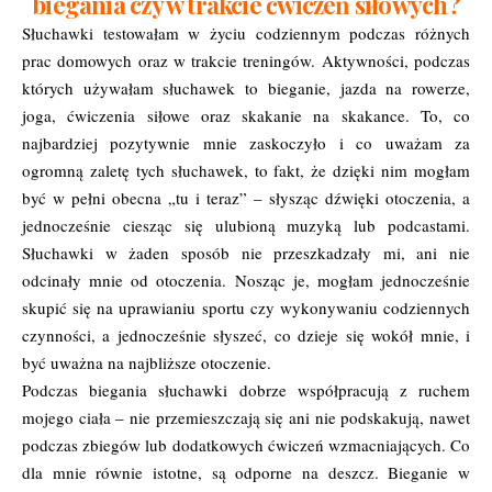
biegania czy w trakcie ćwiczeń siłowych?
Słuchawki testowałam w życiu codziennym podczas różnych
prac domowych oraz w trakcie treningów. Aktywności, podczas
których używałam słuchawek to bieganie, jazda na rowerze,
joga, ćwiczenia siłowe oraz skakanie na skakance. To, co
najbardziej pozytywnie mnie zaskoczyło i co uważam za
ogromną zaletę tych słuchawek, to fakt, że dzięki nim mogłam
być w pełni obecna „tu i teraz” – słysząc dźwięki otoczenia, a
jednocześnie ciesząc się ulubioną muzyką lub podcastami.
Słuchawki w żaden sposób nie przeszkadzały mi, ani nie
odcinały mnie od otoczenia. Nosząc je, mogłam jednocześnie
skupić się na uprawianiu sportu czy wykonywaniu codziennych
czynności, a jednocześnie słyszeć, co dzieje się wokół mnie, i
być uważna na najbliższe otoczenie.
Podczas biegania słuchawki dobrze współpracują z ruchem
mojego ciała – nie przemieszczają się ani nie podskakują, nawet
podczas zbiegów lub dodatkowych ćwiczeń wzmacniających. Co
dla mnie równie istotne, są odporne na deszcz. Bieganie w