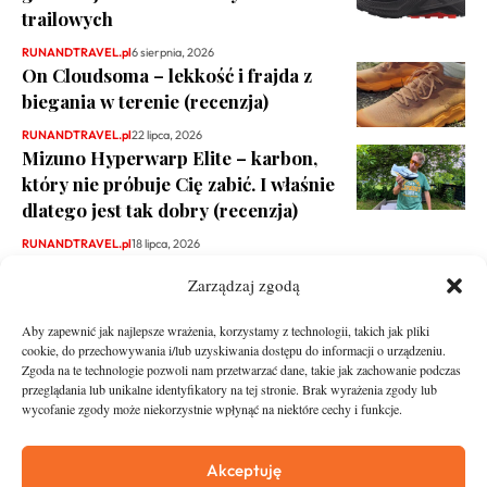
trailowych
RUNANDTRAVEL.pl
6 sierpnia, 2026
On Cloudsoma – lekkość i frajda z
biegania w terenie (recenzja)
RUNANDTRAVEL.pl
22 lipca, 2026
Mizuno Hyperwarp Elite – karbon,
który nie próbuje Cię zabić. I właśnie
dlatego jest tak dobry (recenzja)
RUNANDTRAVEL.pl
18 lipca, 2026
Zarządzaj zgodą
Aby zapewnić jak najlepsze wrażenia, korzystamy z technologii, takich jak pliki
cookie, do przechowywania i/lub uzyskiwania dostępu do informacji o urządzeniu.
Zgoda na te technologie pozwoli nam przetwarzać dane, takie jak zachowanie podczas
przeglądania lub unikalne identyfikatory na tej stronie. Brak wyrażenia zgody lub
wycofanie zgody może niekorzystnie wpłynąć na niektóre cechy i funkcje.
runandtravel.pl - wszelkie prawa zastrzeżone
News
O nas
Akceptuję