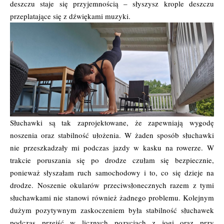
deszczu staje się przyjemnością – słyszysz krople deszczu
przeplatające się z dźwiękami muzyki.
Słuchawki są tak zaprojektowane, że zapewniają wygodę
noszenia oraz stabilność ułożenia. W żaden sposób słuchawki
nie przeszkadzały mi podczas jazdy w kasku na rowerze. W
trakcie poruszania się po drodze czułam się bezpiecznie,
ponieważ słyszałam ruch samochodowy i to, co się dzieje na
drodze. Noszenie okularów przeciwsłonecznych razem z tymi
słuchawkami nie stanowi również żadnego problemu. Kolejnym
dużym pozytywnym zaskoczeniem była stabilność słuchawek
podczas przejść w licznych pozycjach z jogi oraz przy