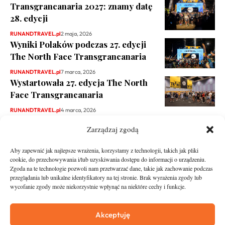
Transgrancanaria 2027: znamy datę
28. edycji
RUNANDTRAVEL.pl
2 maja, 2026
Wyniki Polaków podczas 27. edycji
The North Face Transgrancanaria
RUNANDTRAVEL.pl
7 marca, 2026
Wystartowała 27. edycja The North
Face Transgrancanaria
RUNANDTRAVEL.pl
4 marca, 2026
Zarządzaj zgodą
Aby zapewnić jak najlepsze wrażenia, korzystamy z technologii, takich jak pliki
cookie, do przechowywania i/lub uzyskiwania dostępu do informacji o urządzeniu.
Zgoda na te technologie pozwoli nam przetwarzać dane, takie jak zachowanie podczas
przeglądania lub unikalne identyfikatory na tej stronie. Brak wyrażenia zgody lub
wycofanie zgody może niekorzystnie wpłynąć na niektóre cechy i funkcje.
runandtravel.pl - wszelkie prawa zastrzeżone
News
O nas
Akceptuję