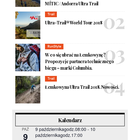
MÍTIC / Andorra Ultra Trail
Trail
Ultra-Trail® World Tour 2018
RunStyle
W co się ubrać na Łemkowynę?
Propozycje partnera technicznego
biegu – marki Columbia.
Trail
Łemkowyna Ultra Trail 2018. Nowości.
Kalendarz
9 październikagodz.08:00
-
10
PAŹ
9
październikagodz.17:00