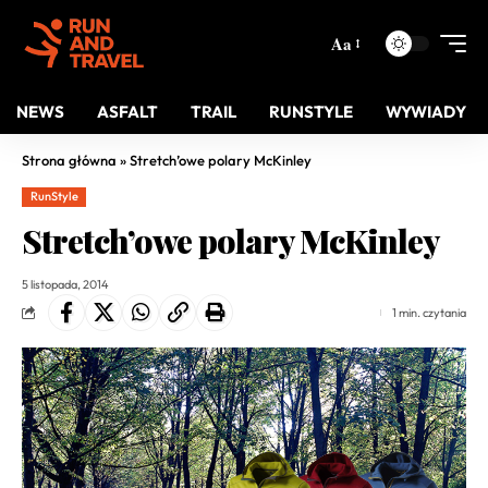
Aa
NEWS
ASFALT
TRAIL
RUNSTYLE
WYWIADY
Strona główna
»
Stretch’owe polary McKinley
RunStyle
Stretch’owe polary McKinley
5 listopada, 2014
1 min. czytania