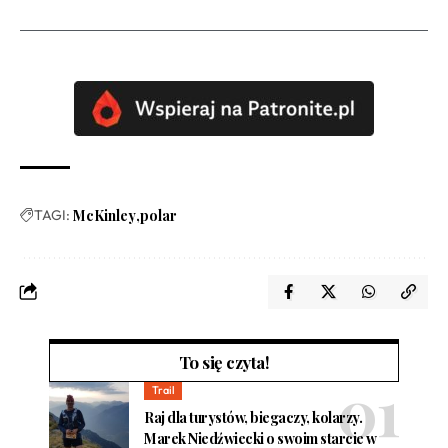
TAGI:
McKinley
polar
To się czyta!
Trail
Raj dla turystów, biegaczy, kolarzy.
Marek Niedźwiecki o swoim starcie w