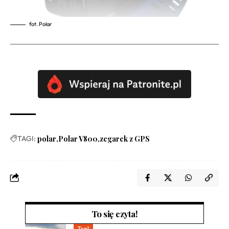
fot. Polar
TAGI:
polar
Polar V800
zegarek z GPS
To się czyta!
Trail