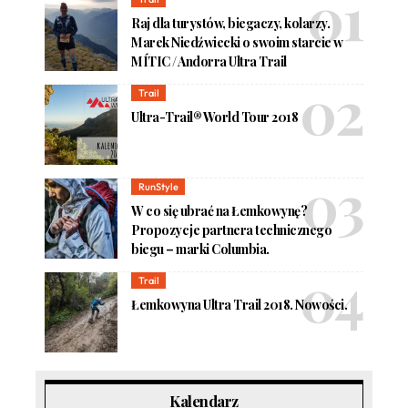
Raj dla turystów, biegaczy, kolarzy.
Marek Niedźwiecki o swoim starcie w
MÍTIC / Andorra Ultra Trail
Trail
Ultra-Trail® World Tour 2018
RunStyle
W co się ubrać na Łemkowynę?
Propozycje partnera technicznego
biegu – marki Columbia.
Trail
Łemkowyna Ultra Trail 2018. Nowości.
Kalendarz