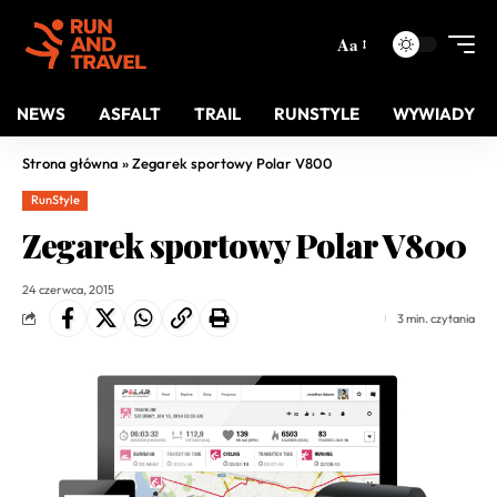
Aa
NEWS
ASFALT
TRAIL
RUNSTYLE
WYWIADY
Strona główna
»
Zegarek sportowy Polar V800
RunStyle
Zegarek sportowy Polar V800
24 czerwca, 2015
3 min. czytania