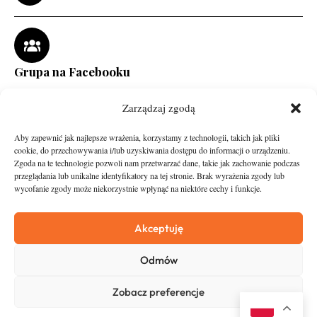
Grupa na Facebooku
Zarządzaj zgodą
Aby zapewnić jak najlepsze wrażenia, korzystamy z technologii, takich jak pliki
cookie, do przechowywania i/lub uzyskiwania dostępu do informacji o urządzeniu.
Zgoda na te technologie pozwoli nam przetwarzać dane, takie jak zachowanie podczas
przeglądania lub unikalne identyfikatory na tej stronie. Brak wyrażenia zgody lub
wycofanie zgody może niekorzystnie wpłynąć na niektóre cechy i funkcje.
runandtravel.pl - wszelkie prawa zastrzeżone
News
O nas
Akceptuję
Asfalt
Zostań Patronem
Odmów
Trail
Kontakt
Wywiady
Newsletter
Zobacz preferencje
RunStyle
Polityka prywatności