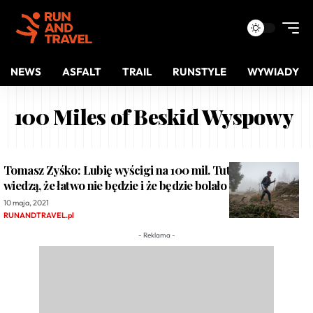
NEWS
ASFALT
TRAIL
RUNSTYLE
WYWIADY
100 Miles of Beskid Wyspowy
Tomasz Zyśko: Lubię wyścigi na 100 mil. Tutaj wszyscy
wiedzą, że łatwo nie będzie i że będzie bolało
10 maja, 2021
RUNANDTRAVEL.pl
- Reklama -