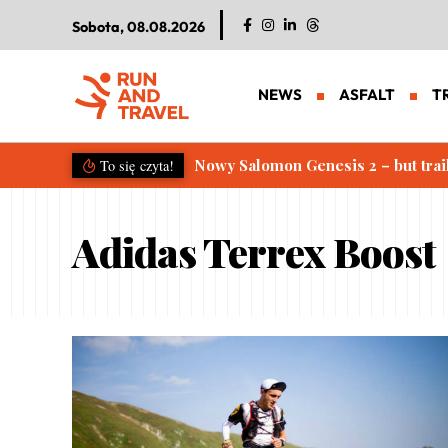
Sobota, 08.08.2026
NEWS
ASFALT
T
Nowy Salomon Genesis 2 – but trai
To się czyta!
Adidas Terrex Boost