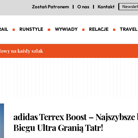
Zostań Patronem
O nas
Kontakt
Newslet
RAIL
RUNSTYLE
WYWIADY
RELACJE
TRAVEL
lowy na każdy szlak
adidas Terrex Boost – Najszybsze
Biegu Ultra Granią Tatr!