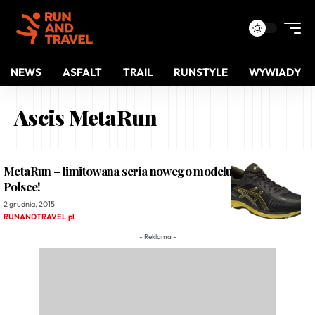
NEWS
ASFALT
TRAIL
RUNSTYLE
WYWIADY
Ascis MetaRun
MetaRun – limitowana seria nowego modelu Asics już w
Polsce!
2 grudnia, 2015
RUNANDTRAVEL.pl
- Reklama -