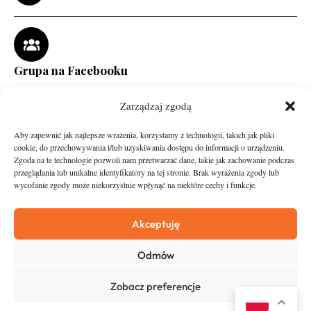
Grupa na Facebooku
Zarządzaj zgodą
Aby zapewnić jak najlepsze wrażenia, korzystamy z technologii, takich jak pliki
cookie, do przechowywania i/lub uzyskiwania dostępu do informacji o urządzeniu.
Zgoda na te technologie pozwoli nam przetwarzać dane, takie jak zachowanie podczas
przeglądania lub unikalne identyfikatory na tej stronie. Brak wyrażenia zgody lub
wycofanie zgody może niekorzystnie wpłynąć na niektóre cechy i funkcje.
runandtravel.pl - wszelkie prawa zastrzeżone
News
O nas
Akceptuję
Asfalt
Zostań Patronem
Odmów
Trail
Kontakt
Wywiady
Newsletter
Zobacz preferencje
RunStyle
Polityka prywatności