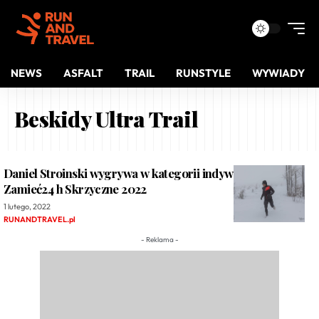
NEWS
ASFALT
TRAIL
RUNSTYLE
WYWIADY
Beskidy Ultra Trail
Daniel Stroinski wygrywa w kategorii indywidualnej
Zamieć24 h Skrzyczne 2022
1 lutego, 2022
RUNANDTRAVEL.pl
- Reklama -