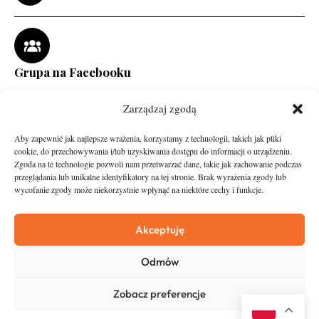
Grupa na Facebooku
Zarządzaj zgodą
Aby zapewnić jak najlepsze wrażenia, korzystamy z technologii, takich jak pliki
cookie, do przechowywania i/lub uzyskiwania dostępu do informacji o urządzeniu.
Zgoda na te technologie pozwoli nam przetwarzać dane, takie jak zachowanie podczas
przeglądania lub unikalne identyfikatory na tej stronie. Brak wyrażenia zgody lub
wycofanie zgody może niekorzystnie wpłynąć na niektóre cechy i funkcje.
runandtravel.pl - wszelkie prawa zastrzeżone
News
O nas
Akceptuję
Asfalt
Zostań Patronem
Odmów
Trail
Kontakt
Wywiady
Newsletter
Zobacz preferencje
RunStyle
Polityka prywatności