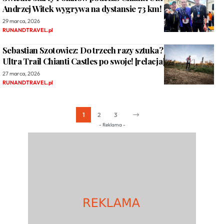
Andrzej Witek wygrywa na dystansie 73 km!
29 marca, 2026
RUNANDTRAVEL.pl
Sebastian Szotowicz: Do trzech razy sztuka? Powrót na
Ultra Trail Chianti Castles po swoje! [relacja]
27 marca, 2026
RUNANDTRAVEL.pl
1
2
3
- Reklama -