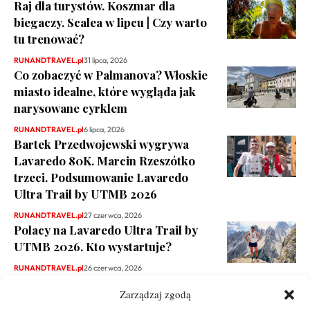
Raj dla turystów. Koszmar dla
biegaczy. Scalea w lipcu | Czy warto
tu trenować?
RUNANDTRAVEL.pl
31 lipca, 2026
Co zobaczyć w Palmanova? Włoskie
miasto idealne, które wygląda jak
narysowane cyrklem
RUNANDTRAVEL.pl
6 lipca, 2026
Bartek Przedwojewski wygrywa
Lavaredo 80K. Marcin Rzeszótko
trzeci. Podsumowanie Lavaredo
Ultra Trail by UTMB 2026
RUNANDTRAVEL.pl
27 czerwca, 2026
Polacy na Lavaredo Ultra Trail by
UTMB 2026. Kto wystartuje?
RUNANDTRAVEL.pl
26 czerwca, 2026
Zarządzaj zgodą