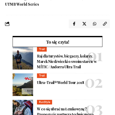
UTMB World Series
To się czyta!
Trail
Raj dla turystów, biegaczy, kolarzy.
Marek Niedźwiecki o swoim starcie w
MÍTIC / Andorra Ultra Trail
Trail
Ultra-Trail® World Tour 2018
RunStyle
W co się ubrać na Łemkowynę?
Propozycje partnera technicznego