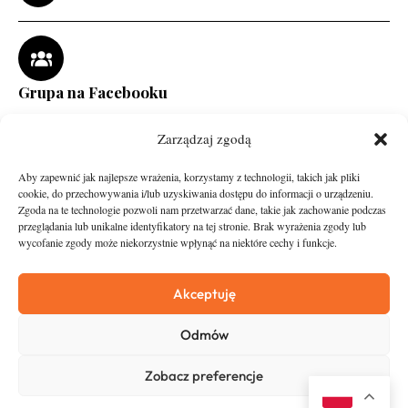
Grupa na Facebooku
Zarządzaj zgodą
Aby zapewnić jak najlepsze wrażenia, korzystamy z technologii, takich jak pliki
cookie, do przechowywania i/lub uzyskiwania dostępu do informacji o urządzeniu.
Zgoda na te technologie pozwoli nam przetwarzać dane, takie jak zachowanie podczas
przeglądania lub unikalne identyfikatory na tej stronie. Brak wyrażenia zgody lub
wycofanie zgody może niekorzystnie wpłynąć na niektóre cechy i funkcje.
runandtravel.pl - wszelkie prawa zastrzeżone
News
O nas
Akceptuję
Asfalt
Zostań Patronem
Odmów
Trail
Kontakt
Wywiady
Newsletter
Zobacz preferencje
RunStyle
Polityka prywatności