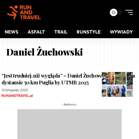
NEWS
ASFALT
TRAIL
RUNSTYLE
WYWIADY
Daniel Żuchowski
“Jest trudniej, niż wygląda” – Daniel Żuchowski o starcie na
dystansie 50 km Puglia by UTMB 2025
12 listopada, 2025
RUNANDTRAVEL.pl
- Reklama -