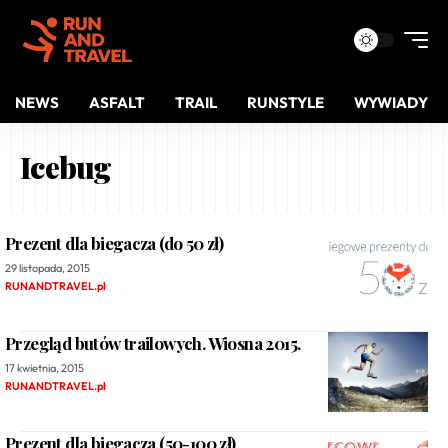
NEWS
ASFALT
TRAIL
RUNSTYLE
WYWIADY
Icebug
Prezent dla biegacza (do 50 zł)
29 listopada, 2015
RUNANDTRAVEL.pl
Przegląd butów trailowych. Wiosna 2015.
17 kwietnia, 2015
RUNANDTRAVEL.pl
Prezent dla biegacza (50-100 zł)