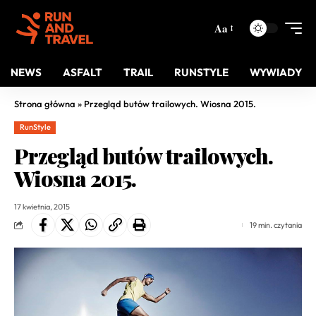
Aa
NEWS
ASFALT
TRAIL
RUNSTYLE
WYWIADY
Strona główna
»
Przegląd butów trailowych. Wiosna 2015.
RunStyle
Przegląd butów trailowych.
Wiosna 2015.
17 kwietnia, 2015
19 min. czytania