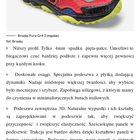
Brooks Pure Grit 3 (męskie)
fot. Brooks
Niższy profil. Tylko 4mm spadku pięta-palce. Umożliwi to
biegaczowi czuć bardziej podłoże i zapewni więcej pewności
przy każdym kroku.
Doskonałe osiągi. Specjalna podeszwa z płytką dodającą
dynamiki. Nadaje śródstopiu większej twardości, aby wybicie
było mocniejsze i szybsze. Zapobiega uślizgowi, z którym mamy
do czynienia w minimalistycznych butach trailowych.
Podeszwa zewnętrzna 3D. Naturalne wypustki i ich kształty
są zaprojektowane w podeszwie tak, aby zwiększyć
przyczepność i zwiększyć elastyczność. Sześciokątne panele w
podeszwie. Trakcja jest bardzo dobra dzięki kształtowi paneli w
formie sześciokąta. Podeszwa tworzy wzór paneli o różnych