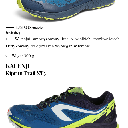
KAYI RB9X (męskie)
fot. Icebug
W pełni amortyzowany but o wielkich możliwościach.
Dedykowany do dłuższych wybiegań w terenie.
Waga: 300 g
KALENJI
Kiprun Trail XT5