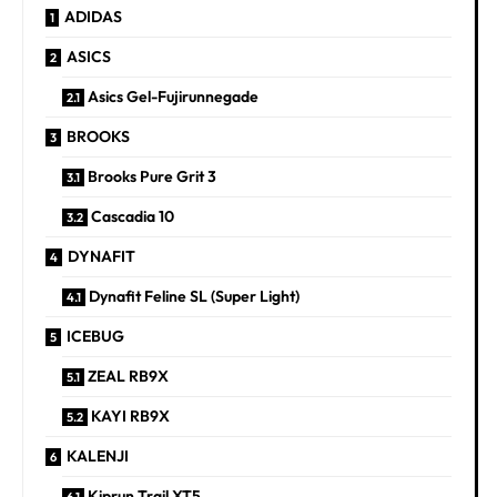
ADIDAS
ASICS
Asics Gel-Fujirunnegade
BROOKS
Brooks Pure Grit 3
Cascadia 10
DYNAFIT
Dynafit Feline SL (Super Light)
ICEBUG
ZEAL RB9X
KAYI RB9X
KALENJI
Kiprun Trail XT5