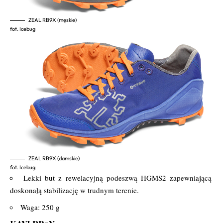
ZEAL RB9X (męskie)
fot. Icebug
ZEAL RB9X (damskie)
fot. Icebug
Lekki but z rewelacyjną podeszwą HGMS2 zapewniającą
doskonałą stabilizację w trudnym terenie.
Waga: 250 g