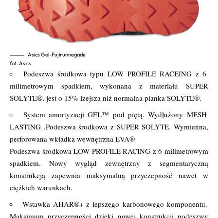
Asics Gel-Fujirunnegade
fot. Asics
Podeszwa środkowa typu LOW PROFILE RACEING z 6
milimetrowym spadkiem, wykonana z materiału SUPER
SOLYTE®, jest o 15% lżejsza niż normalna pianka SOLYTE®.
System amortyzacji GEL™ pod piętą. Wydłużony MESH
LASTING .Podeszwa środkowa z SUPER SOLYTE. Wymienna,
perforowana wkładka wewnętrzna EVA®
Podeszwa środkowa LOW PROFILE RACING z 6 milimetrowym
spadkiem. Nowy wygląd zewnętrzny z segmentaryczną
konstrukcją zapewnia maksymalną przyczepność nawet w
ciężkich warunkach.
Wstawka AHAR®+ z lepszego karbonowego komponentu.
Maksimum przyczepności dzięki nowej konstrukcji podeszwy