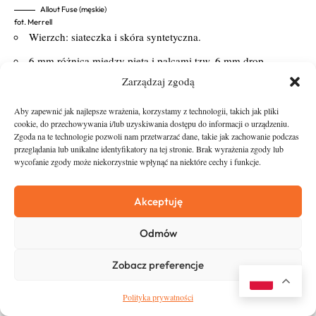
Allout Fuse (męskie)
fot. Merrell
Wierzch: siateczka i skóra syntetyczna.
6 mm różnica między piętą i palcami tzw. 6 mm drop.
Zarządzaj zgodą
12 mm amortyzacja na wysokości pięty i 6 mm z przodu.
Odblaskowe elementy dla lepszej widoczności.
Aby zapewnić jak najlepsze wrażenia, korzystamy z technologii, takich jak pliki
cookie, do przechowywania i/lub uzyskiwania dostępu do informacji o urządzeniu.
Wzmocnienie na palcach.
Zgoda na te technologie pozwoli nam przetwarzać dane, takie jak zachowanie podczas
przeglądania lub unikalne identyfikatory na tej stronie. Brak wyrażenia zgody lub
System sznurowania Merrell Omni-Fit idealnie dopasowuje
wycofanie zgody może niekorzystnie wpłynąć na niektóre cechy i funkcje.
but do stopy.
Wyściółka z oddychającej siateczki z technologią M-Select
Akceptuję
FRESH.
Odmów
Podeszwa środkowa UniFly.
Podeszwa zewnętrzna M-Select GRIP.
Zobacz preferencje
Waga: 227g
Polityka prywatności
Allout Fuse (damskie)